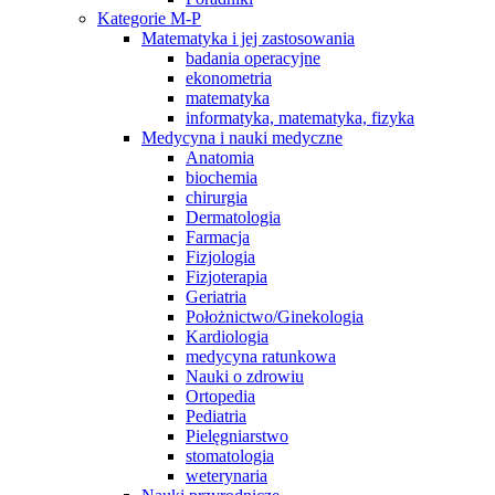
Kategorie M-P
Matematyka i jej zastosowania
badania operacyjne
ekonometria
matematyka
informatyka, matematyka, fizyka
Medycyna i nauki medyczne
Anatomia
biochemia
chirurgia
Dermatologia
Farmacja
Fizjologia
Fizjoterapia
Geriatria
Położnictwo/Ginekologia
Kardiologia
medycyna ratunkowa
Nauki o zdrowiu
Ortopedia
Pediatria
Pielęgniarstwo
stomatologia
weterynaria