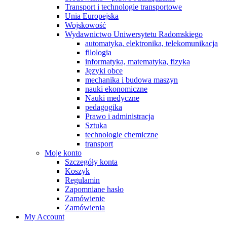
Transport i technologie transportowe
Unia Europejska
Wojskowość
Wydawnictwo Uniwersytetu Radomskiego
automatyka, elektronika, telekomunikacja
filologia
informatyka, matematyka, fizyka
Języki obce
mechanika i budowa maszyn
nauki ekonomiczne
Nauki medyczne
pedagogika
Prawo i administracja
Sztuka
technologie chemiczne
transport
Moje konto
Szczegóły konta
Koszyk
Regulamin
Zapomniane hasło
Zamówienie
Zamówienia
My Account