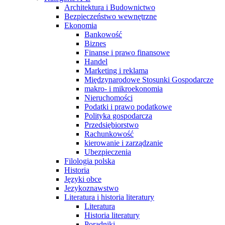
Architektura i Budownictwo
Bezpieczeństwo wewnętrzne
Ekonomia
Bankowość
Biznes
Finanse i prawo finansowe
Handel
Marketing i reklama
Międzynarodowe Stosunki Gospodarcze
makro- i mikroekonomia
Nieruchomości
Podatki i prawo podatkowe
Polityka gospodarcza
Przedsiębiorstwo
Rachunkowość
kierowanie i zarządzanie
Ubezpieczenia
Filologia polska
Historia
Języki obce
Jezykoznawstwo
Literatura i historia literatury
Literatura
Historia literatury
Poradniki