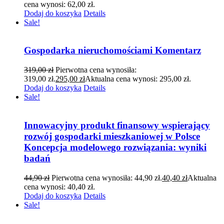
cena wynosi: 62,00 zł.
Dodaj do koszyka
Details
Sale!
Gospodarka nieruchomościami Komentarz
319,00
zł
Pierwotna cena wynosiła:
319,00 zł.
295,00
zł
Aktualna cena wynosi: 295,00 zł.
Dodaj do koszyka
Details
Sale!
Innowacyjny produkt finansowy wspierający
rozwój gospodarki mieszkaniowej w Polsce
Koncepcja modelowego rozwiązania: wyniki
badań
44,90
zł
Pierwotna cena wynosiła: 44,90 zł.
40,40
zł
Aktualna
cena wynosi: 40,40 zł.
Dodaj do koszyka
Details
Sale!