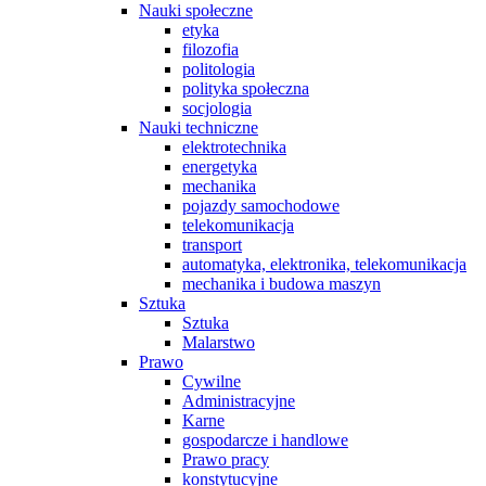
Nauki społeczne
etyka
filozofia
politologia
polityka społeczna
socjologia
Nauki techniczne
elektrotechnika
energetyka
mechanika
pojazdy samochodowe
telekomunikacja
transport
automatyka, elektronika, telekomunikacja
mechanika i budowa maszyn
Sztuka
Sztuka
Malarstwo
Prawo
Cywilne
Administracyjne
Karne
gospodarcze i handlowe
Prawo pracy
konstytucyjne