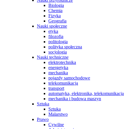
Nauki przyrodnicze
Biologia
Chemia
Fizyka
Geografia
Nauki społeczne
etyka
filozofia
politologia
polityka społeczna
socjologia
Nauki techniczne
elektrotechnika
energetyka
mechanika
pojazdy samochodowe
telekomunikacja
transport
automatyka, elektronika, telekomunikacja
mechanika i budowa maszyn
Sztuka
Sztuka
Malarstwo
Prawo
Cywilne