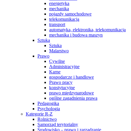
energetyka
mechanika
pojazdy samochodowe
telekomunikacja
transport
automatyka, elektronika, telekomunikacja
mechanika i budowa maszyn
Sztuka
Sztuka
Malarstwo
Prawo
Cywilne
Administracyjne
Karne
gospodarcze i handlowe
Prawo pracy
konstytucyjne
prawo międzynarodowe
ogólne zagadnienia prawa
Pedagogika
Psychologia
Kategorie R-Z
Rolnictwo
Samorząd terytorialny
Środowisko – prawo i zarządzanie