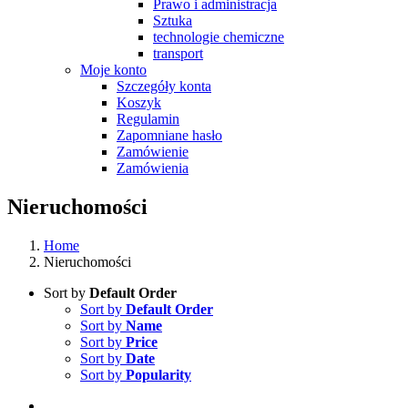
Prawo i administracja
Sztuka
technologie chemiczne
transport
Moje konto
Szczegóły konta
Koszyk
Regulamin
Zapomniane hasło
Zamówienie
Zamówienia
Nieruchomości
Home
Nieruchomości
Sort by
Default Order
Sort by
Default Order
Sort by
Name
Sort by
Price
Sort by
Date
Sort by
Popularity