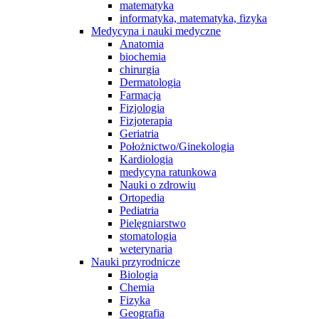
matematyka
informatyka, matematyka, fizyka
Medycyna i nauki medyczne
Anatomia
biochemia
chirurgia
Dermatologia
Farmacja
Fizjologia
Fizjoterapia
Geriatria
Położnictwo/Ginekologia
Kardiologia
medycyna ratunkowa
Nauki o zdrowiu
Ortopedia
Pediatria
Pielęgniarstwo
stomatologia
weterynaria
Nauki przyrodnicze
Biologia
Chemia
Fizyka
Geografia