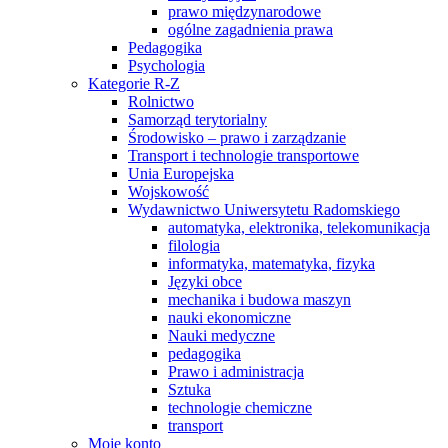
prawo międzynarodowe
ogólne zagadnienia prawa
Pedagogika
Psychologia
Kategorie R-Z
Rolnictwo
Samorząd terytorialny
Środowisko – prawo i zarządzanie
Transport i technologie transportowe
Unia Europejska
Wojskowość
Wydawnictwo Uniwersytetu Radomskiego
automatyka, elektronika, telekomunikacja
filologia
informatyka, matematyka, fizyka
Języki obce
mechanika i budowa maszyn
nauki ekonomiczne
Nauki medyczne
pedagogika
Prawo i administracja
Sztuka
technologie chemiczne
transport
Moje konto