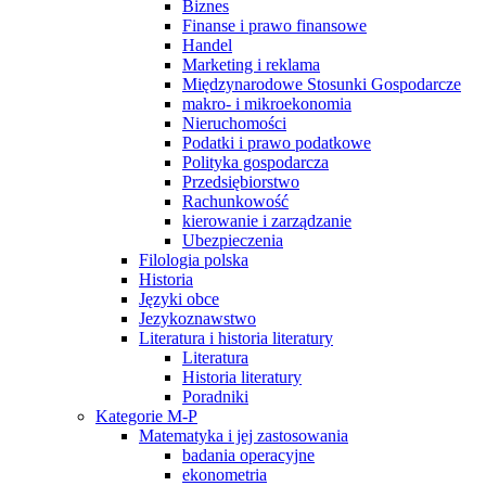
Biznes
Finanse i prawo finansowe
Handel
Marketing i reklama
Międzynarodowe Stosunki Gospodarcze
makro- i mikroekonomia
Nieruchomości
Podatki i prawo podatkowe
Polityka gospodarcza
Przedsiębiorstwo
Rachunkowość
kierowanie i zarządzanie
Ubezpieczenia
Filologia polska
Historia
Języki obce
Jezykoznawstwo
Literatura i historia literatury
Literatura
Historia literatury
Poradniki
Kategorie M-P
Matematyka i jej zastosowania
badania operacyjne
ekonometria