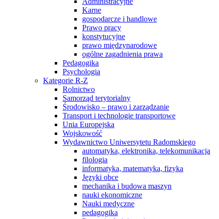
Administracyjne
Karne
gospodarcze i handlowe
Prawo pracy
konstytucyjne
prawo międzynarodowe
ogólne zagadnienia prawa
Pedagogika
Psychologia
Kategorie R-Z
Rolnictwo
Samorząd terytorialny
Środowisko – prawo i zarządzanie
Transport i technologie transportowe
Unia Europejska
Wojskowość
Wydawnictwo Uniwersytetu Radomskiego
automatyka, elektronika, telekomunikacja
filologia
informatyka, matematyka, fizyka
Języki obce
mechanika i budowa maszyn
nauki ekonomiczne
Nauki medyczne
pedagogika