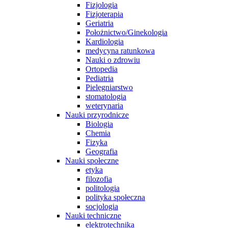
Fizjologia
Fizjoterapia
Geriatria
Położnictwo/Ginekologia
Kardiologia
medycyna ratunkowa
Nauki o zdrowiu
Ortopedia
Pediatria
Pielęgniarstwo
stomatologia
weterynaria
Nauki przyrodnicze
Biologia
Chemia
Fizyka
Geografia
Nauki społeczne
etyka
filozofia
politologia
polityka społeczna
socjologia
Nauki techniczne
elektrotechnika