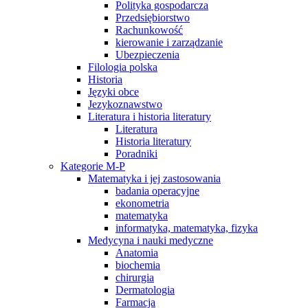
Polityka gospodarcza
Przedsiębiorstwo
Rachunkowość
kierowanie i zarządzanie
Ubezpieczenia
Filologia polska
Historia
Języki obce
Jezykoznawstwo
Literatura i historia literatury
Literatura
Historia literatury
Poradniki
Kategorie M-P
Matematyka i jej zastosowania
badania operacyjne
ekonometria
matematyka
informatyka, matematyka, fizyka
Medycyna i nauki medyczne
Anatomia
biochemia
chirurgia
Dermatologia
Farmacja