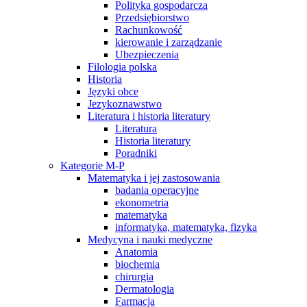
Polityka gospodarcza
Przedsiębiorstwo
Rachunkowość
kierowanie i zarządzanie
Ubezpieczenia
Filologia polska
Historia
Języki obce
Jezykoznawstwo
Literatura i historia literatury
Literatura
Historia literatury
Poradniki
Kategorie M-P
Matematyka i jej zastosowania
badania operacyjne
ekonometria
matematyka
informatyka, matematyka, fizyka
Medycyna i nauki medyczne
Anatomia
biochemia
chirurgia
Dermatologia
Farmacja