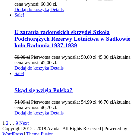
cena wynosi: 60,00 zł.
Dodaj do koszyka
Details
Sale!
U zarania radomskich skrzydeł Szkoła
Podchorążych Rezerwy Lotnictwa w Sadkowie
koło Radomia 1937-1939
50,00
zł
Pierwotna cena wynosiła: 50,00 zł.
45,00
zł
Aktualna
cena wynosi: 45,00 zł.
Dodaj do koszyka
Details
Sale!
Skąd się wzięła Polska?
54,99
zł
Pierwotna cena wynosiła: 54,99 zł.
46,70
zł
Aktualna
cena wynosi: 46,70 zł.
Dodaj do koszyka
Details
1
2
…
9
Next
Copyright 2012 - 2018 Avada | All Rights Reserved | Powered by
WordPress
|
Theme Fusion