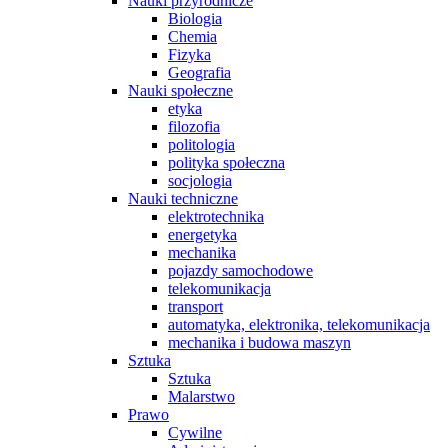
Nauki przyrodnicze
Biologia
Chemia
Fizyka
Geografia
Nauki społeczne
etyka
filozofia
politologia
polityka społeczna
socjologia
Nauki techniczne
elektrotechnika
energetyka
mechanika
pojazdy samochodowe
telekomunikacja
transport
automatyka, elektronika, telekomunikacja
mechanika i budowa maszyn
Sztuka
Sztuka
Malarstwo
Prawo
Cywilne