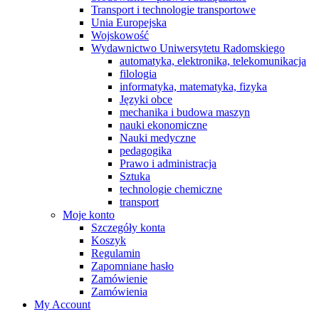
Transport i technologie transportowe
Unia Europejska
Wojskowość
Wydawnictwo Uniwersytetu Radomskiego
automatyka, elektronika, telekomunikacja
filologia
informatyka, matematyka, fizyka
Języki obce
mechanika i budowa maszyn
nauki ekonomiczne
Nauki medyczne
pedagogika
Prawo i administracja
Sztuka
technologie chemiczne
transport
Moje konto
Szczegóły konta
Koszyk
Regulamin
Zapomniane hasło
Zamówienie
Zamówienia
My Account