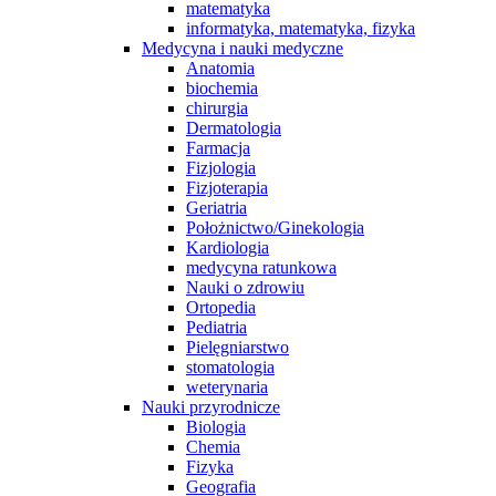
matematyka
informatyka, matematyka, fizyka
Medycyna i nauki medyczne
Anatomia
biochemia
chirurgia
Dermatologia
Farmacja
Fizjologia
Fizjoterapia
Geriatria
Położnictwo/Ginekologia
Kardiologia
medycyna ratunkowa
Nauki o zdrowiu
Ortopedia
Pediatria
Pielęgniarstwo
stomatologia
weterynaria
Nauki przyrodnicze
Biologia
Chemia
Fizyka
Geografia