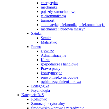
energetyka
mechanika
pojazdy samochodowe
telekomunikacja
transport
automatyka, elektronika, telekomunikacja
mechanika i budowa maszyn
Sztuka
Sztuka
Malarstwo
Prawo
Cywilne
Administracyjne
Karne
gospodarcze i handlowe
Prawo pracy
konstytucyjne
prawo międzynarodowe
ogólne zagadnienia prawa
Pedagogika
Psychologia
Kategorie R-Z
Rolnictwo
Samorząd terytorialny
Środowisko – prawo i zarządzanie