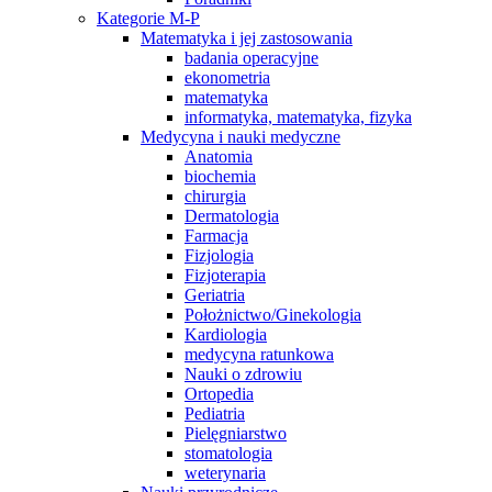
Kategorie M-P
Matematyka i jej zastosowania
badania operacyjne
ekonometria
matematyka
informatyka, matematyka, fizyka
Medycyna i nauki medyczne
Anatomia
biochemia
chirurgia
Dermatologia
Farmacja
Fizjologia
Fizjoterapia
Geriatria
Położnictwo/Ginekologia
Kardiologia
medycyna ratunkowa
Nauki o zdrowiu
Ortopedia
Pediatria
Pielęgniarstwo
stomatologia
weterynaria