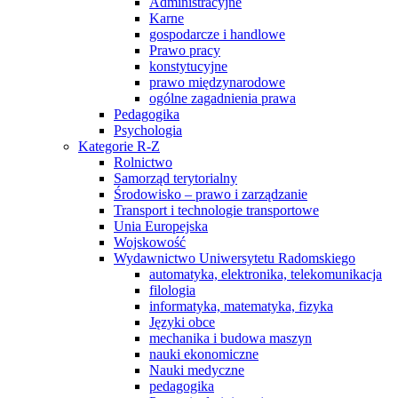
Administracyjne
Karne
gospodarcze i handlowe
Prawo pracy
konstytucyjne
prawo międzynarodowe
ogólne zagadnienia prawa
Pedagogika
Psychologia
Kategorie R-Z
Rolnictwo
Samorząd terytorialny
Środowisko – prawo i zarządzanie
Transport i technologie transportowe
Unia Europejska
Wojskowość
Wydawnictwo Uniwersytetu Radomskiego
automatyka, elektronika, telekomunikacja
filologia
informatyka, matematyka, fizyka
Języki obce
mechanika i budowa maszyn
nauki ekonomiczne
Nauki medyczne
pedagogika