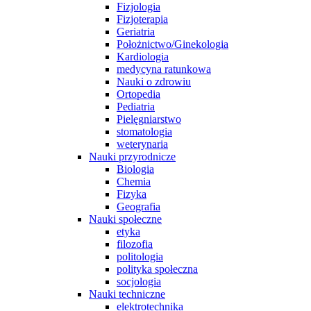
Fizjologia
Fizjoterapia
Geriatria
Położnictwo/Ginekologia
Kardiologia
medycyna ratunkowa
Nauki o zdrowiu
Ortopedia
Pediatria
Pielęgniarstwo
stomatologia
weterynaria
Nauki przyrodnicze
Biologia
Chemia
Fizyka
Geografia
Nauki społeczne
etyka
filozofia
politologia
polityka społeczna
socjologia
Nauki techniczne
elektrotechnika