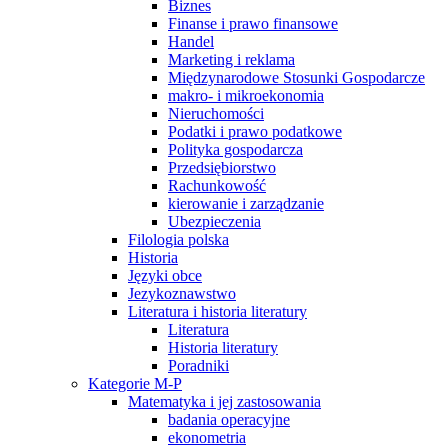
Biznes
Finanse i prawo finansowe
Handel
Marketing i reklama
Międzynarodowe Stosunki Gospodarcze
makro- i mikroekonomia
Nieruchomości
Podatki i prawo podatkowe
Polityka gospodarcza
Przedsiębiorstwo
Rachunkowość
kierowanie i zarządzanie
Ubezpieczenia
Filologia polska
Historia
Języki obce
Jezykoznawstwo
Literatura i historia literatury
Literatura
Historia literatury
Poradniki
Kategorie M-P
Matematyka i jej zastosowania
badania operacyjne
ekonometria