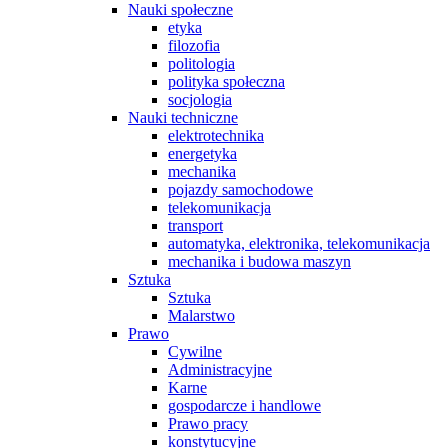
Nauki społeczne
etyka
filozofia
politologia
polityka społeczna
socjologia
Nauki techniczne
elektrotechnika
energetyka
mechanika
pojazdy samochodowe
telekomunikacja
transport
automatyka, elektronika, telekomunikacja
mechanika i budowa maszyn
Sztuka
Sztuka
Malarstwo
Prawo
Cywilne
Administracyjne
Karne
gospodarcze i handlowe
Prawo pracy
konstytucyjne