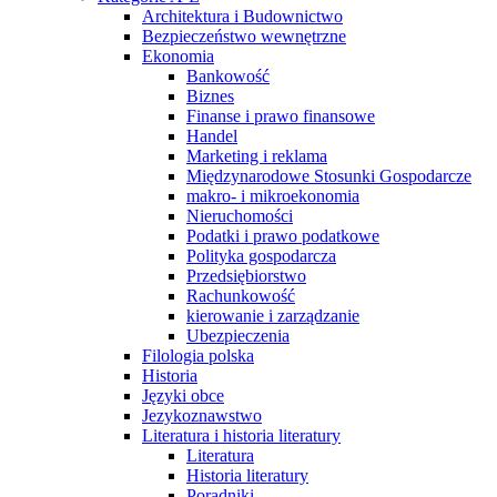
Architektura i Budownictwo
Bezpieczeństwo wewnętrzne
Ekonomia
Bankowość
Biznes
Finanse i prawo finansowe
Handel
Marketing i reklama
Międzynarodowe Stosunki Gospodarcze
makro- i mikroekonomia
Nieruchomości
Podatki i prawo podatkowe
Polityka gospodarcza
Przedsiębiorstwo
Rachunkowość
kierowanie i zarządzanie
Ubezpieczenia
Filologia polska
Historia
Języki obce
Jezykoznawstwo
Literatura i historia literatury
Literatura
Historia literatury
Poradniki