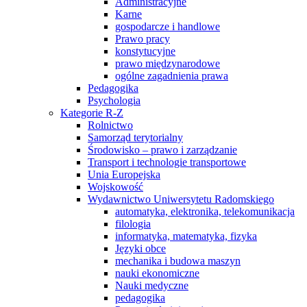
Administracyjne
Karne
gospodarcze i handlowe
Prawo pracy
konstytucyjne
prawo międzynarodowe
ogólne zagadnienia prawa
Pedagogika
Psychologia
Kategorie R-Z
Rolnictwo
Samorząd terytorialny
Środowisko – prawo i zarządzanie
Transport i technologie transportowe
Unia Europejska
Wojskowość
Wydawnictwo Uniwersytetu Radomskiego
automatyka, elektronika, telekomunikacja
filologia
informatyka, matematyka, fizyka
Języki obce
mechanika i budowa maszyn
nauki ekonomiczne
Nauki medyczne
pedagogika