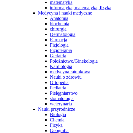
matematyka
informatyka, matematyka, fizyka
Medycyna i nauki medyczne
Anatomia
biochemia
chirurgia
Dermatologia
Farmacja
Fizjologia
Fizjoterapia
Geriatria
Położnictwo/Ginekologia
Kardiologia
medycyna ratunkowa
Nauki o zdrowiu
Ortopedia
Pediatria
Pielęgniarstwo
stomatologia
weterynaria
Nauki przyrodnicze
Biologia
Chemia
Fizyka
Geografia