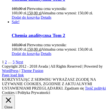
169,00
zł
Pierwotna cena wynosiła:
169,00 zł.
150,00
zł
Aktualna cena wynosi: 150,00 zł.
Dodaj do koszyka
Details
Sale!
Chemia analityczna Tom 2
169,00
zł
Pierwotna cena wynosiła:
169,00 zł.
150,00
zł
Aktualna cena wynosi: 150,00 zł.
Dodaj do koszyka
Details
1
2
…
5
Next
Copyright 2012 - 2018 Avada | All Rights Reserved | Powered by
WordPress
|
Theme Fusion
Page load link
KORZYSTAJĄC Z SERWISU WYRAŻASZ ZGODĘ NA
UŻYWANIE COOKIES, ZGODNIE Z AKTUALNYMI
USTAWIENIAMI PRZEGLĄDARKI.
Zgadzam się
Treść polityki
Cookies i Polityka Prywatności
Close