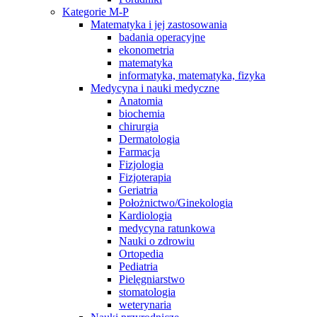
Kategorie M-P
Matematyka i jej zastosowania
badania operacyjne
ekonometria
matematyka
informatyka, matematyka, fizyka
Medycyna i nauki medyczne
Anatomia
biochemia
chirurgia
Dermatologia
Farmacja
Fizjologia
Fizjoterapia
Geriatria
Położnictwo/Ginekologia
Kardiologia
medycyna ratunkowa
Nauki o zdrowiu
Ortopedia
Pediatria
Pielęgniarstwo
stomatologia
weterynaria