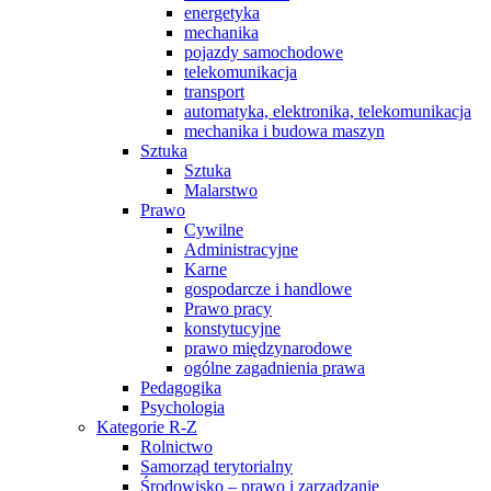
energetyka
mechanika
pojazdy samochodowe
telekomunikacja
transport
automatyka, elektronika, telekomunikacja
mechanika i budowa maszyn
Sztuka
Sztuka
Malarstwo
Prawo
Cywilne
Administracyjne
Karne
gospodarcze i handlowe
Prawo pracy
konstytucyjne
prawo międzynarodowe
ogólne zagadnienia prawa
Pedagogika
Psychologia
Kategorie R-Z
Rolnictwo
Samorząd terytorialny
Środowisko – prawo i zarządzanie