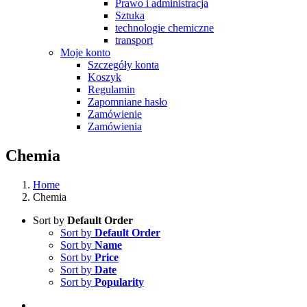
Prawo i administracja
Sztuka
technologie chemiczne
transport
Moje konto
Szczegóły konta
Koszyk
Regulamin
Zapomniane hasło
Zamówienie
Zamówienia
Chemia
Home
Chemia
Sort by
Default Order
Sort by
Default Order
Sort by
Name
Sort by
Price
Sort by
Date
Sort by
Popularity