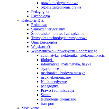
prawo międzynarodowe
ogólne zagadnienia prawa
Pedagogika
Psychologia
Kategorie R-Z
Rolnictwo
Samorząd terytorialny
Środowisko – prawo i zarządzanie
Transport i technologie transportowe
Unia Europejska
Wojskowość
Wydawnictwo Uniwersytetu Radomskiego
automatyka, elektronika, telekomunikacja
filologia
informatyka, matematyka, fizyka
Języki obce
mechanika i budowa maszyn
nauki ekonomiczne
Nauki medyczne
pedagogika
Prawo i administracja
Sztuka
technologie chemiczne
transport
Moje konto