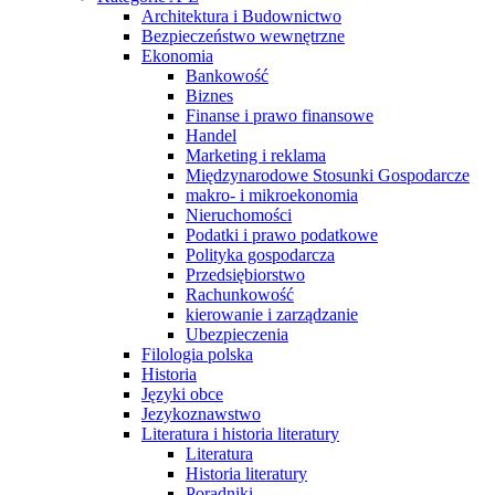
Architektura i Budownictwo
Bezpieczeństwo wewnętrzne
Ekonomia
Bankowość
Biznes
Finanse i prawo finansowe
Handel
Marketing i reklama
Międzynarodowe Stosunki Gospodarcze
makro- i mikroekonomia
Nieruchomości
Podatki i prawo podatkowe
Polityka gospodarcza
Przedsiębiorstwo
Rachunkowość
kierowanie i zarządzanie
Ubezpieczenia
Filologia polska
Historia
Języki obce
Jezykoznawstwo
Literatura i historia literatury
Literatura
Historia literatury
Poradniki