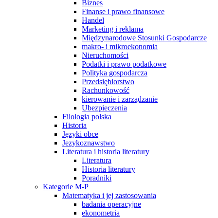
Biznes
Finanse i prawo finansowe
Handel
Marketing i reklama
Międzynarodowe Stosunki Gospodarcze
makro- i mikroekonomia
Nieruchomości
Podatki i prawo podatkowe
Polityka gospodarcza
Przedsiębiorstwo
Rachunkowość
kierowanie i zarządzanie
Ubezpieczenia
Filologia polska
Historia
Języki obce
Jezykoznawstwo
Literatura i historia literatury
Literatura
Historia literatury
Poradniki
Kategorie M-P
Matematyka i jej zastosowania
badania operacyjne
ekonometria