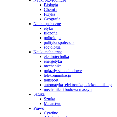
Nauki przyrodnicze
Biologia
Chemia
Fizyka
Geografia
Nauki społeczne
etyka
filozofia
politologia
polityka społeczna
socjologia
Nauki techniczne
elektrotechnika
energetyka
mechanika
pojazdy samochodowe
telekomunikacja
transport
automatyka, elektronika, telekomunikacja
mechanika i budowa maszyn
Sztuka
Sztuka
Malarstwo
Prawo
Cywilne