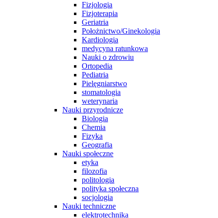
Fizjologia
Fizjoterapia
Geriatria
Położnictwo/Ginekologia
Kardiologia
medycyna ratunkowa
Nauki o zdrowiu
Ortopedia
Pediatria
Pielęgniarstwo
stomatologia
weterynaria
Nauki przyrodnicze
Biologia
Chemia
Fizyka
Geografia
Nauki społeczne
etyka
filozofia
politologia
polityka społeczna
socjologia
Nauki techniczne
elektrotechnika