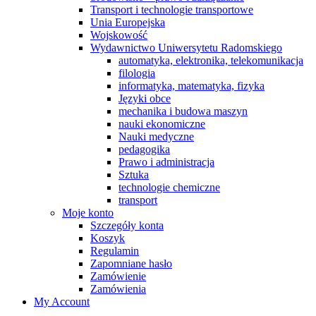
Transport i technologie transportowe
Unia Europejska
Wojskowość
Wydawnictwo Uniwersytetu Radomskiego
automatyka, elektronika, telekomunikacja
filologia
informatyka, matematyka, fizyka
Języki obce
mechanika i budowa maszyn
nauki ekonomiczne
Nauki medyczne
pedagogika
Prawo i administracja
Sztuka
technologie chemiczne
transport
Moje konto
Szczegóły konta
Koszyk
Regulamin
Zapomniane hasło
Zamówienie
Zamówienia
My Account