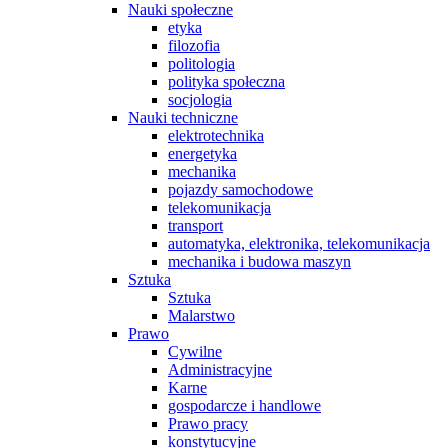
Nauki społeczne
etyka
filozofia
politologia
polityka społeczna
socjologia
Nauki techniczne
elektrotechnika
energetyka
mechanika
pojazdy samochodowe
telekomunikacja
transport
automatyka, elektronika, telekomunikacja
mechanika i budowa maszyn
Sztuka
Sztuka
Malarstwo
Prawo
Cywilne
Administracyjne
Karne
gospodarcze i handlowe
Prawo pracy
konstytucyjne