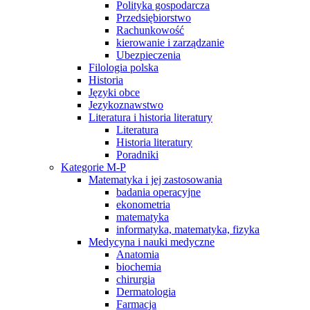
Polityka gospodarcza
Przedsiębiorstwo
Rachunkowość
kierowanie i zarządzanie
Ubezpieczenia
Filologia polska
Historia
Języki obce
Jezykoznawstwo
Literatura i historia literatury
Literatura
Historia literatury
Poradniki
Kategorie M-P
Matematyka i jej zastosowania
badania operacyjne
ekonometria
matematyka
informatyka, matematyka, fizyka
Medycyna i nauki medyczne
Anatomia
biochemia
chirurgia
Dermatologia
Farmacja