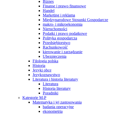
Biznes
Finanse i prawo finansowe
Handel
Marketing i reklama
Międzynarodowe Stosunki Gospodarcze
makro- i mikroekonomia
Nieruchomości
Podatki i prawo podatkowe
Polityka gospodarcza
Przedsiębiorstwo
Rachunkowość
kierowanie i zarządzanie
Ubezpieczenia
Filologia polska
Historia
Języki obce
Jezykoznawstwo
Literatura i historia literatury
Literatura
Historia literatury
Poradniki
Kategorie M-P
Matematyka i jej zastosowania
badania operacyjne
ekonometria