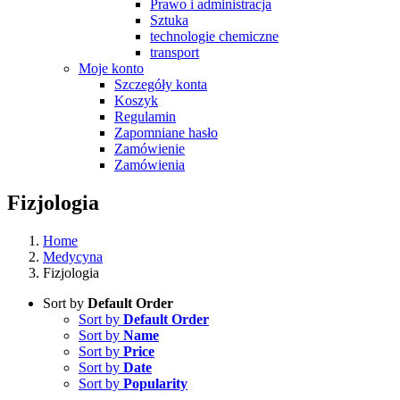
Prawo i administracja
Sztuka
technologie chemiczne
transport
Moje konto
Szczegóły konta
Koszyk
Regulamin
Zapomniane hasło
Zamówienie
Zamówienia
Fizjologia
Home
Medycyna
Fizjologia
Sort by
Default Order
Sort by
Default Order
Sort by
Name
Sort by
Price
Sort by
Date
Sort by
Popularity