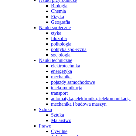
Nauki przyrodnicze
Biologia
Chemia
Fizyka
Geografia
Nauki społeczne
etyka
filozofia
politologia
polityka społeczna
socjologia
Nauki techniczne
elektrotechnika
energetyka
mechanika
pojazdy samochodowe
telekomunikacja
transport
automatyka, elektronika, telekomunikacja
mechanika i budowa maszyn
Sztuka
Sztuka
Malarstwo
Prawo
Cywilne