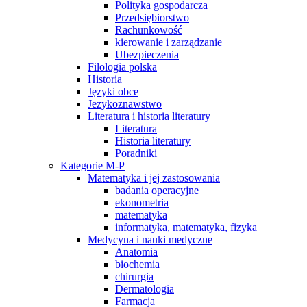
Polityka gospodarcza
Przedsiębiorstwo
Rachunkowość
kierowanie i zarządzanie
Ubezpieczenia
Filologia polska
Historia
Języki obce
Jezykoznawstwo
Literatura i historia literatury
Literatura
Historia literatury
Poradniki
Kategorie M-P
Matematyka i jej zastosowania
badania operacyjne
ekonometria
matematyka
informatyka, matematyka, fizyka
Medycyna i nauki medyczne
Anatomia
biochemia
chirurgia
Dermatologia
Farmacja