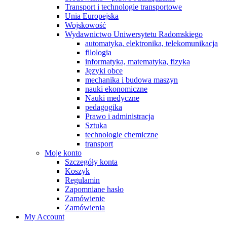
Transport i technologie transportowe
Unia Europejska
Wojskowość
Wydawnictwo Uniwersytetu Radomskiego
automatyka, elektronika, telekomunikacja
filologia
informatyka, matematyka, fizyka
Języki obce
mechanika i budowa maszyn
nauki ekonomiczne
Nauki medyczne
pedagogika
Prawo i administracja
Sztuka
technologie chemiczne
transport
Moje konto
Szczegóły konta
Koszyk
Regulamin
Zapomniane hasło
Zamówienie
Zamówienia
My Account