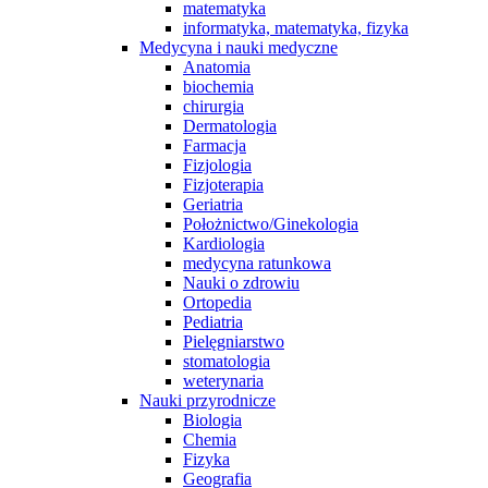
matematyka
informatyka, matematyka, fizyka
Medycyna i nauki medyczne
Anatomia
biochemia
chirurgia
Dermatologia
Farmacja
Fizjologia
Fizjoterapia
Geriatria
Położnictwo/Ginekologia
Kardiologia
medycyna ratunkowa
Nauki o zdrowiu
Ortopedia
Pediatria
Pielęgniarstwo
stomatologia
weterynaria
Nauki przyrodnicze
Biologia
Chemia
Fizyka
Geografia