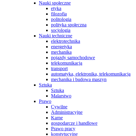
Nauki społeczne
etyka
filozofia
politologia
polityka społeczna
socjologia
Nauki techniczne
elektrotechnika
energetyka
mechanika
pojazdy samochodowe
telekomunikacja
transport
automatyka, elektronika, telekomunikacja
mechanika i budowa maszyn
Sztuka
Sztuka
Malarstwo
Prawo
Cywilne
Administracyjne
Karne
gospodarcze i handlowe
Prawo pracy
konstytucyjne