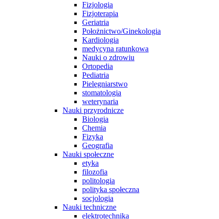
Fizjologia
Fizjoterapia
Geriatria
Położnictwo/Ginekologia
Kardiologia
medycyna ratunkowa
Nauki o zdrowiu
Ortopedia
Pediatria
Pielęgniarstwo
stomatologia
weterynaria
Nauki przyrodnicze
Biologia
Chemia
Fizyka
Geografia
Nauki społeczne
etyka
filozofia
politologia
polityka społeczna
socjologia
Nauki techniczne
elektrotechnika