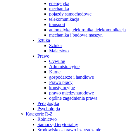
energetyka
mechanika
pojazdy samochodowe
telekomunikacja
transport
automatyka, elektronika, telekomunikacja
mechanika i budowa maszyn
Sztuka
Sztuka
Malarstwo
Prawo
Cywilne
Administracyjne
Karne
gospodarcze i handlowe
Prawo pracy
konstytucyjne
prawo międzynarodowe
ogólne zagadnienia prawa
Pedagogika
Psychologia
Kategorie R-Z
Rolnictwo
Samorząd terytorialny
Środowisko – prawo i zarządzanie