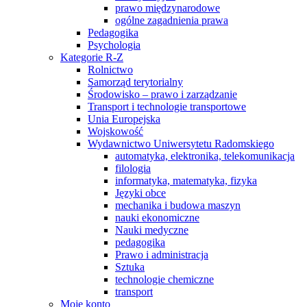
prawo międzynarodowe
ogólne zagadnienia prawa
Pedagogika
Psychologia
Kategorie R-Z
Rolnictwo
Samorząd terytorialny
Środowisko – prawo i zarządzanie
Transport i technologie transportowe
Unia Europejska
Wojskowość
Wydawnictwo Uniwersytetu Radomskiego
automatyka, elektronika, telekomunikacja
filologia
informatyka, matematyka, fizyka
Języki obce
mechanika i budowa maszyn
nauki ekonomiczne
Nauki medyczne
pedagogika
Prawo i administracja
Sztuka
technologie chemiczne
transport
Moje konto