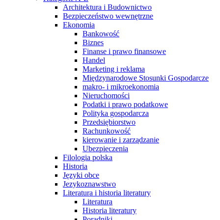
Architektura i Budownictwo
Bezpieczeństwo wewnętrzne
Ekonomia
Bankowość
Biznes
Finanse i prawo finansowe
Handel
Marketing i reklama
Międzynarodowe Stosunki Gospodarcze
makro- i mikroekonomia
Nieruchomości
Podatki i prawo podatkowe
Polityka gospodarcza
Przedsiębiorstwo
Rachunkowość
kierowanie i zarządzanie
Ubezpieczenia
Filologia polska
Historia
Języki obce
Jezykoznawstwo
Literatura i historia literatury
Literatura
Historia literatury
Poradniki