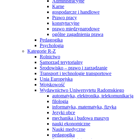
Administracyjne
Karne
gospodarcze i handlowe
Prawo pracy
konstytucyjne
prawo międzynarodowe
ogólne zagadnienia prawa
Pedagogika
Psychologia
Kategorie R-Z
Rolnictwo
Samorząd terytorialny
Środowisko – prawo i zarządzanie
Transport i technologie transportowe
Unia Europejska
Wojskowość
Wydawnictwo Uniwersytetu Radomskiego
automatyka, elektronika, telekomunikacja
filologia
informatyka, matematyka, fizyka
Języki obce
mechanika i budowa maszyn
nauki ekonomiczne
Nauki medyczne
pedagogika