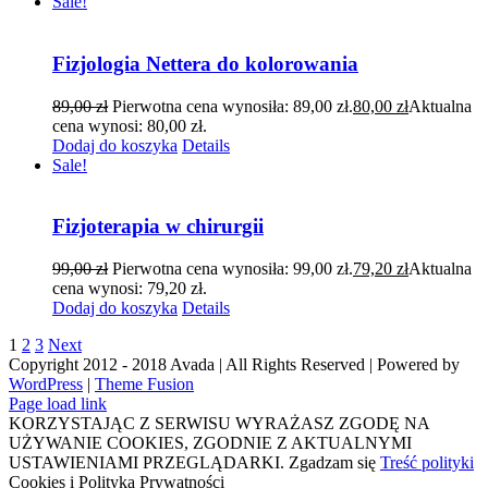
Sale!
Fizjologia Nettera do kolorowania
89,00
zł
Pierwotna cena wynosiła: 89,00 zł.
80,00
zł
Aktualna
cena wynosi: 80,00 zł.
Dodaj do koszyka
Details
Sale!
Fizjoterapia w chirurgii
99,00
zł
Pierwotna cena wynosiła: 99,00 zł.
79,20
zł
Aktualna
cena wynosi: 79,20 zł.
Dodaj do koszyka
Details
1
2
3
Next
Copyright 2012 - 2018 Avada | All Rights Reserved | Powered by
WordPress
|
Theme Fusion
Page load link
KORZYSTAJĄC Z SERWISU WYRAŻASZ ZGODĘ NA
UŻYWANIE COOKIES, ZGODNIE Z AKTUALNYMI
USTAWIENIAMI PRZEGLĄDARKI.
Zgadzam się
Treść polityki
Cookies i Polityka Prywatności