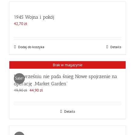
1945 Wojna i pokój
42,70
zł
Dodaj do koszyka
Details
Brak w magazynie
We wrześniu nie pada śnieg Nowe spojrzenie na
Sale!
operację „Market Garden”
Pierwotna
Aktualna
49,90
zł
44,90
zł
cena
cena
wynosiła:
wynosi:
49,90 zł.
44,90 zł.
Details