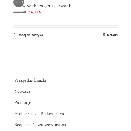
Sale!
Chiny w dziesięciu słowach
Pierwotna
Aktualna
60,00
zł
54,00
zł
cena
cena
wynosiła:
wynosi:
60,00 zł.
54,00 zł.
Dodaj do koszyka
Details
Wszystkie książki
Nowości
Promocje
Architektura i Budownictwo
Bezpieczeństwo wewnętrzne