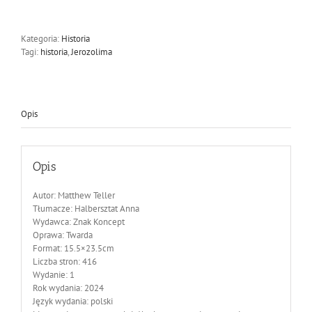
Nowa
biografia
starego
Kategoria:
Historia
miasta
Tagi:
historia
,
Jerozolima
Opis
Opis
Autor: Matthew Teller
Tłumacze:
Halbersztat Anna
Wydawca:
Znak Koncept
Oprawa:
Twarda
Format:
15.5×23.5cm
Liczba stron:
416
Wydanie:
1
Rok wydania:
2024
Język wydania:
polski