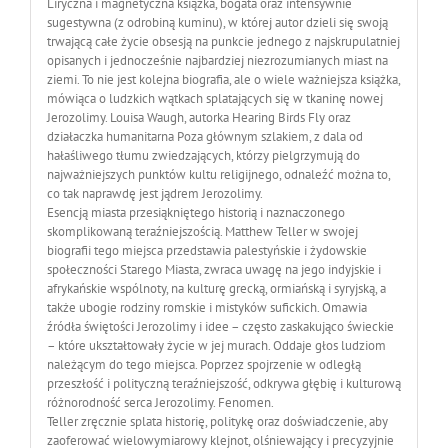
Liryczna i magnetyczna książka, bogata oraz intensywnie
sugestywna (z odrobiną kuminu), w której autor dzieli się swoją
trwającą całe życie obsesją na punkcie jednego z najskrupulatniej
opisanych i jednocześnie najbardziej niezrozumianych miast na
ziemi. To nie jest kolejna biografia, ale o wiele ważniejsza książka,
mówiąca o ludzkich wątkach splatających się w tkaninę nowej
Jerozolimy. Louisa Waugh, autorka Hearing Birds Fly oraz
działaczka humanitarna Poza głównym szlakiem, z dala od
hałaśliwego tłumu zwiedzających, którzy pielgrzymują do
najważniejszych punktów kultu religijnego, odnaleźć można to,
co tak naprawdę jest jądrem Jerozolimy.
Esencją miasta przesiąkniętego historią i naznaczonego
skomplikowaną teraźniejszością. Matthew Teller w swojej
biografii tego miejsca przedstawia palestyńskie i żydowskie
społeczności Starego Miasta, zwraca uwagę na jego indyjskie i
afrykańskie wspólnoty, na kulturę grecką, ormiańską i syryjską, a
także ubogie rodziny romskie i mistyków sufickich. Omawia
źródła świętości Jerozolimy i idee – często zaskakująco świeckie
– które ukształtowały życie w jej murach. Oddaje głos ludziom
należącym do tego miejsca. Poprzez spojrzenie w odległą
przeszłość i polityczną teraźniejszość, odkrywa głębię i kulturową
różnorodność serca Jerozolimy. Fenomen.
Teller zręcznie splata historię, politykę oraz doświadczenie, aby
zaoferować wielowymiarowy klejnot, olśniewający i precyzyjnie