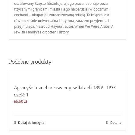
oszlifowany. Często filozofuje, a jego praca rezonuje poza
fizycznymi granicami miasta i jego najbardziej widocznymi
cechami – okupacją i zorganizowaną religią. Ta książka jest
równocześnie uniwersalna i intymna, zarazem przyjemna i
przejmująca. Massoud Hayoun, autor, When We Were Arabs: A
Jewish Family’s Forgotten History
Podobne produkty
Agraryści czechosłowaccy w latach 1899-1935
część 1
65,50
zł
Dodaj do koszyka
Details