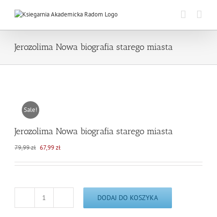
Skip
to
content
Jerozolima Nowa biografia starego miasta
Sale!
Jerozolima Nowa biografia starego miasta
Pierwotna
Aktualna
79,99
zł
67,99
zł
cena
cena
wynosiła:
wynosi:
79,99 zł.
67,99 zł.
DODAJ DO KOSZYKA
ilość
Jerozolima