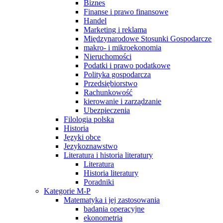
Biznes
Finanse i prawo finansowe
Handel
Marketing i reklama
Międzynarodowe Stosunki Gospodarcze
makro- i mikroekonomia
Nieruchomości
Podatki i prawo podatkowe
Polityka gospodarcza
Przedsiębiorstwo
Rachunkowość
kierowanie i zarządzanie
Ubezpieczenia
Filologia polska
Historia
Języki obce
Jezykoznawstwo
Literatura i historia literatury
Literatura
Historia literatury
Poradniki
Kategorie M-P
Matematyka i jej zastosowania
badania operacyjne
ekonometria