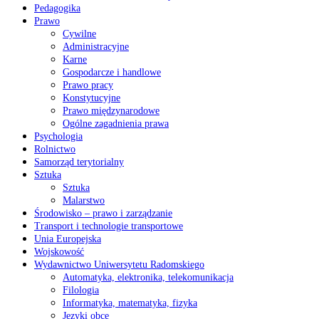
Pedagogika
Prawo
Cywilne
Administracyjne
Karne
Gospodarcze i handlowe
Prawo pracy
Konstytucyjne
Prawo międzynarodowe
Ogólne zagadnienia prawa
Psychologia
Rolnictwo
Samorząd terytorialny
Sztuka
Sztuka
Malarstwo
Środowisko – prawo i zarządzanie
Transport i technologie transportowe
Unia Europejska
Wojskowość
Wydawnictwo Uniwersytetu Radomskiego
Automatyka, elektronika, telekomunikacja
Filologia
Informatyka, matematyka, fizyka
Języki obce