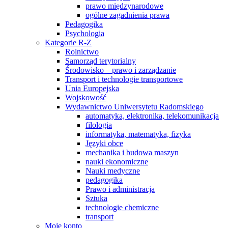
prawo międzynarodowe
ogólne zagadnienia prawa
Pedagogika
Psychologia
Kategorie R-Z
Rolnictwo
Samorząd terytorialny
Środowisko – prawo i zarządzanie
Transport i technologie transportowe
Unia Europejska
Wojskowość
Wydawnictwo Uniwersytetu Radomskiego
automatyka, elektronika, telekomunikacja
filologia
informatyka, matematyka, fizyka
Języki obce
mechanika i budowa maszyn
nauki ekonomiczne
Nauki medyczne
pedagogika
Prawo i administracja
Sztuka
technologie chemiczne
transport
Moje konto