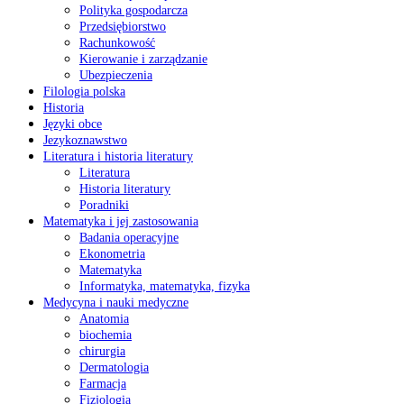
Polityka gospodarcza
Przedsiębiorstwo
Rachunkowość
Kierowanie i zarządzanie
Ubezpieczenia
Filologia polska
Historia
Języki obce
Jezykoznawstwo
Literatura i historia literatury
Literatura
Historia literatury
Poradniki
Matematyka i jej zastosowania
Badania operacyjne
Ekonometria
Matematyka
Informatyka, matematyka, fizyka
Medycyna i nauki medyczne
Anatomia
biochemia
chirurgia
Dermatologia
Farmacja
Fizjologia