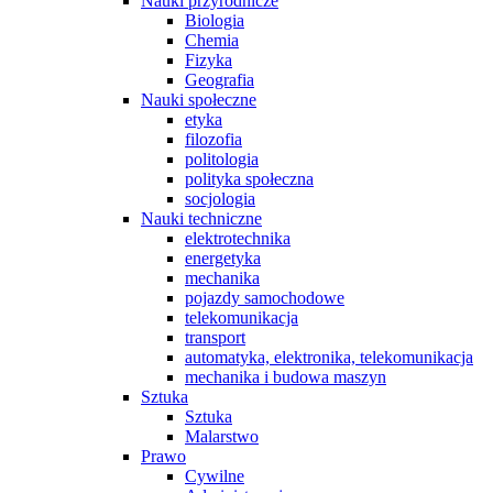
Nauki przyrodnicze
Biologia
Chemia
Fizyka
Geografia
Nauki społeczne
etyka
filozofia
politologia
polityka społeczna
socjologia
Nauki techniczne
elektrotechnika
energetyka
mechanika
pojazdy samochodowe
telekomunikacja
transport
automatyka, elektronika, telekomunikacja
mechanika i budowa maszyn
Sztuka
Sztuka
Malarstwo
Prawo
Cywilne