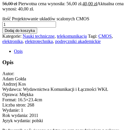
56,00
zł
Pierwotna cena wynosiła: 56,00 zł.
40,00
zł
Aktualna cena
wynosi: 40,00 zł.
ilość Projektowanie układów scalonych CMOS
Dodaj do koszyka
Kategorie:
Nauki techniczne
,
telekomunikacja
Tagi:
CMOS
,
elektronika
,
elektrotechnika
,
podręczniki akademickie
Opis
Opis
Autor:
Adam Gołda
Andrzej Kos
Wydawca: Wydawnictwa Komunikacji i Łączności WKŁ
Oprawa: Miękka
Format: 16.5×23.4cm
Liczba stron: 268
Wydanie: 1
Rok wydania: 2011
Język wydania: polski