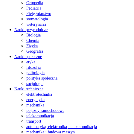
Ortopedia
Pediatria
Pielęgniarstwo
stomatologia
weterynaria
Nauki przyrodnicze
Biologia
Chemia
Fizyka
Geografia
Nauki społeczne
etyka
filozofia
politologia
polityka społeczna
socjologia
Nauki techniczne
elektrotechnika
energetyka
mechanika
pojazdy samochodowe
telekomunikacja
transport
automatyka, elektronika, telekomunikacja
mechanika i budowa maszyn