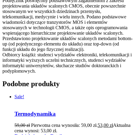
Podręcznik poświęcony podstawowym zagadnieniom z zakresu
projektowania układów scalonych CMOS, obecnie powszechnie
stosowanym we wszystkich dziedzinach przemysłu,
telekomunikacji, medycynie i wielu innych. Podano podstawowe
wiadomości dotyczące tranzystorów MOS i elementów
stosowanych w technologii CMOS, a także opis oprogramowania
wspierającego hierarchiczne projektowanie układów scalonych.
Przedstawiono projektowanie układów scalonych metodami bottom-
up (od pojedynczego elementu do układu) oraz top-down (od
funkcji układu do jego fizycznej realizacji).
Odbiorcy książki: studenci wydziałów elektroniki, telekomunikacji i
informatyki wyższych uczelni technicznych, studenci wydziałów
informatyki uniwersytetów, słuchacze studiów doktoranckich i
podyplomowych.
Podobne produkty
Sale!
Termodynamika
59,00
zł
Pierwotna cena wynosiła: 59,00 zł.
53,00
zł
Aktualna
cena wynosi: 53,00 zł.