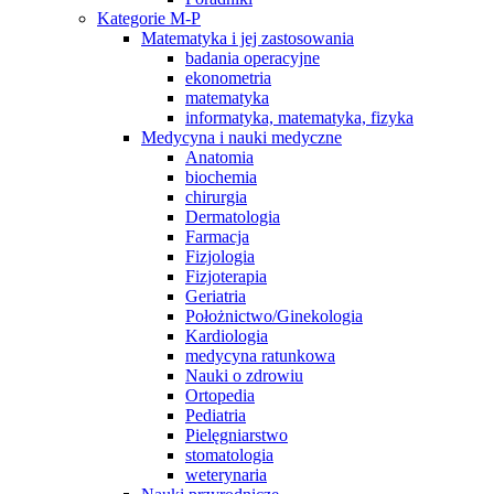
Kategorie M-P
Matematyka i jej zastosowania
badania operacyjne
ekonometria
matematyka
informatyka, matematyka, fizyka
Medycyna i nauki medyczne
Anatomia
biochemia
chirurgia
Dermatologia
Farmacja
Fizjologia
Fizjoterapia
Geriatria
Położnictwo/Ginekologia
Kardiologia
medycyna ratunkowa
Nauki o zdrowiu
Ortopedia
Pediatria
Pielęgniarstwo
stomatologia
weterynaria