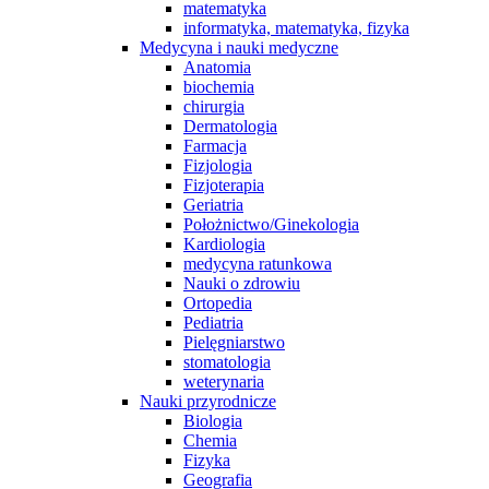
matematyka
informatyka, matematyka, fizyka
Medycyna i nauki medyczne
Anatomia
biochemia
chirurgia
Dermatologia
Farmacja
Fizjologia
Fizjoterapia
Geriatria
Położnictwo/Ginekologia
Kardiologia
medycyna ratunkowa
Nauki o zdrowiu
Ortopedia
Pediatria
Pielęgniarstwo
stomatologia
weterynaria
Nauki przyrodnicze
Biologia
Chemia
Fizyka
Geografia