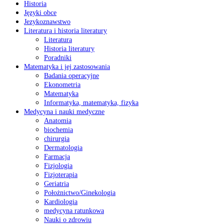
Historia
Języki obce
Jezykoznawstwo
Literatura i historia literatury
Literatura
Historia literatury
Poradniki
Matematyka i jej zastosowania
Badania operacyjne
Ekonometria
Matematyka
Informatyka, matematyka, fizyka
Medycyna i nauki medyczne
Anatomia
biochemia
chirurgia
Dermatologia
Farmacja
Fizjologia
Fizjoterapia
Geriatria
Położnictwo/Ginekologia
Kardiologia
medycyna ratunkowa
Nauki o zdrowiu