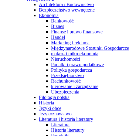
Architektura i Budownictwo
Bezpieczeństwo wewnętrzne
Ekonomia
Bankowość
Biznes
Finanse i prawo finansowe
Handel
Marketing i reklama
Międzynarodowe Stosunki Gospodarcze
makro- i mikroekonomia
Nieruchomości
Podatki i prawo podatkowe
Polityka gospodarcza
Przedsiębiorstwo
Rachunkowość
kierowanie i zarządzanie
Ubezpieczenia
Filologia polska
Historia
Języki obce
Jezykoznawstwo
Literatura i historia literatury
Literatura
Historia literatury
Poradniki