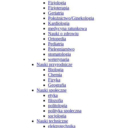
Fizjologia
Fizjoterapia
Geriatria
Położnictwo/Ginekologia
Kardiologia
medycyna ratunkowa
Nauki o zdrowiu
Ortopedia
Pediatria
Pielęgniarstwo
stomatologia
weterynaria
Nauki przyrodnicze
Biologia
Chemia
Fizyka
Geografia
Nauki społeczne
etyka
filozofia
politologia
polityka społeczna
socjologia
Nauki techniczne
elektrotechnika