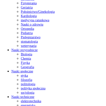
Fizjoterapia
Geriatria
Położnictwo/Ginekologia
Kardiologia
medycyna ratunkowa
Nauki o zdrowiu
Ortopedia
Pediatria
Pielęgniarstwo
stomatologia
weterynaria
Nauki przyrodnicze
Biologia
Chemia
Fizyka
Geografia
Nauki społeczne
etyka
filozofia
politologia
polityka społeczna
socjologia
Nauki techniczne
elektrotechnika
energetyka