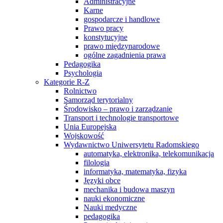
Administracyjne
Karne
gospodarcze i handlowe
Prawo pracy
konstytucyjne
prawo międzynarodowe
ogólne zagadnienia prawa
Pedagogika
Psychologia
Kategorie R-Z
Rolnictwo
Samorząd terytorialny
Środowisko – prawo i zarządzanie
Transport i technologie transportowe
Unia Europejska
Wojskowość
Wydawnictwo Uniwersytetu Radomskiego
automatyka, elektronika, telekomunikacja
filologia
informatyka, matematyka, fizyka
Języki obce
mechanika i budowa maszyn
nauki ekonomiczne
Nauki medyczne
pedagogika