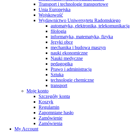
Transport i technologie transportowe
Unia Europejska
Wojskowość
Wydawnictwo Uniwersytetu Radomskiego
automatyka, elektronika, telekomunikacja
filologia
informatyka, matematyka, fizyka
Języki obce
mechanika i budowa maszyn
nauki ekonomiczne
Nauki medyczne
pedagogika
Prawo i administracja
Sztuka
technologie chemiczne
transport
Moje konto
Szczegóły konta
Koszyk
Regulamin
Zapomniane hasło
Zamówienie
Zamówienia
My Account