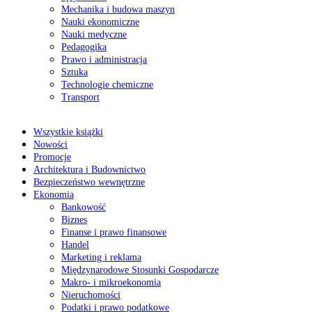
Mechanika i budowa maszyn
Nauki ekonomiczne
Nauki medyczne
Pedagogika
Prawo i administracja
Sztuka
Technologie chemiczne
Transport
Wszystkie książki
Nowości
Promocje
Architektura i Budownictwo
Bezpieczeństwo wewnętrzne
Ekonomia
Bankowość
Biznes
Finanse i prawo finansowe
Handel
Marketing i reklama
Międzynarodowe Stosunki Gospodarcze
Makro- i mikroekonomia
Nieruchomości
Podatki i prawo podatkowe