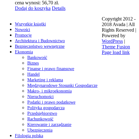
cena wynosi: 56,70 zł.
Dodaj do koszyka
Details
Copyright 2012 -
Wszystkie książki
2018 Avada | All
Nowości
Rights Reserved |
Promocje
Powered by
Architektura i Budownictwo
WordPress
|
Bezpieczeństwo wewnętrzne
Theme Fusion
Ekonomia
Page load link
Bankowość
Biznes
Finanse i prawo finansowe
Handel
Marketing i reklama
Międzynarodowe Stosunki Gospodarcze
Makro- i mikroekonomia
Nieruchomości
Podatki i prawo podatkowe
Polityka gospodarcza
Przedsiębiorstwo
Rachunkowość
Kierowanie i zarządzanie
Ubezpieczenia
Filologia polska