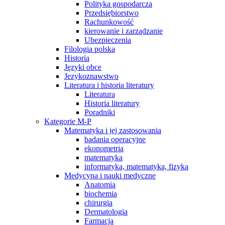
Polityka gospodarcza
Przedsiębiorstwo
Rachunkowość
kierowanie i zarządzanie
Ubezpieczenia
Filologia polska
Historia
Języki obce
Jezykoznawstwo
Literatura i historia literatury
Literatura
Historia literatury
Poradniki
Kategorie M-P
Matematyka i jej zastosowania
badania operacyjne
ekonometria
matematyka
informatyka, matematyka, fizyka
Medycyna i nauki medyczne
Anatomia
biochemia
chirurgia
Dermatologia
Farmacja