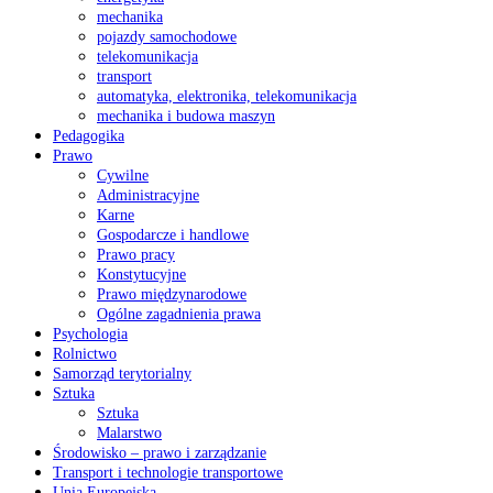
mechanika
pojazdy samochodowe
telekomunikacja
transport
automatyka, elektronika, telekomunikacja
mechanika i budowa maszyn
Pedagogika
Prawo
Cywilne
Administracyjne
Karne
Gospodarcze i handlowe
Prawo pracy
Konstytucyjne
Prawo międzynarodowe
Ogólne zagadnienia prawa
Psychologia
Rolnictwo
Samorząd terytorialny
Sztuka
Sztuka
Malarstwo
Środowisko – prawo i zarządzanie
Transport i technologie transportowe
Unia Europejska