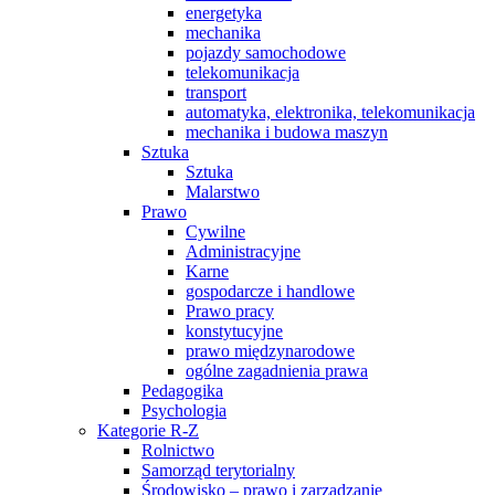
energetyka
mechanika
pojazdy samochodowe
telekomunikacja
transport
automatyka, elektronika, telekomunikacja
mechanika i budowa maszyn
Sztuka
Sztuka
Malarstwo
Prawo
Cywilne
Administracyjne
Karne
gospodarcze i handlowe
Prawo pracy
konstytucyjne
prawo międzynarodowe
ogólne zagadnienia prawa
Pedagogika
Psychologia
Kategorie R-Z
Rolnictwo
Samorząd terytorialny
Środowisko – prawo i zarządzanie