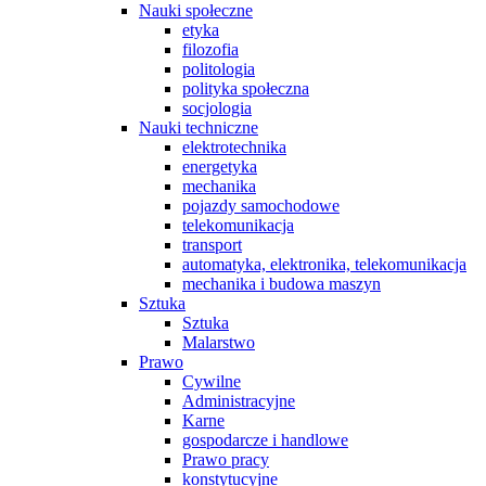
Nauki społeczne
etyka
filozofia
politologia
polityka społeczna
socjologia
Nauki techniczne
elektrotechnika
energetyka
mechanika
pojazdy samochodowe
telekomunikacja
transport
automatyka, elektronika, telekomunikacja
mechanika i budowa maszyn
Sztuka
Sztuka
Malarstwo
Prawo
Cywilne
Administracyjne
Karne
gospodarcze i handlowe
Prawo pracy
konstytucyjne