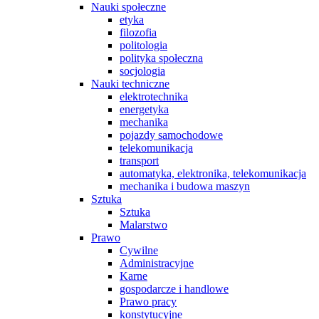
Nauki społeczne
etyka
filozofia
politologia
polityka społeczna
socjologia
Nauki techniczne
elektrotechnika
energetyka
mechanika
pojazdy samochodowe
telekomunikacja
transport
automatyka, elektronika, telekomunikacja
mechanika i budowa maszyn
Sztuka
Sztuka
Malarstwo
Prawo
Cywilne
Administracyjne
Karne
gospodarcze i handlowe
Prawo pracy
konstytucyjne