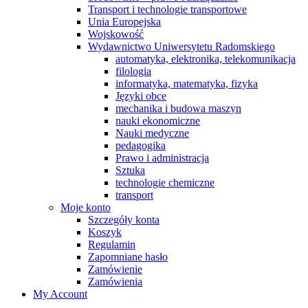
Transport i technologie transportowe
Unia Europejska
Wojskowość
Wydawnictwo Uniwersytetu Radomskiego
automatyka, elektronika, telekomunikacja
filologia
informatyka, matematyka, fizyka
Języki obce
mechanika i budowa maszyn
nauki ekonomiczne
Nauki medyczne
pedagogika
Prawo i administracja
Sztuka
technologie chemiczne
transport
Moje konto
Szczegóły konta
Koszyk
Regulamin
Zapomniane hasło
Zamówienie
Zamówienia
My Account