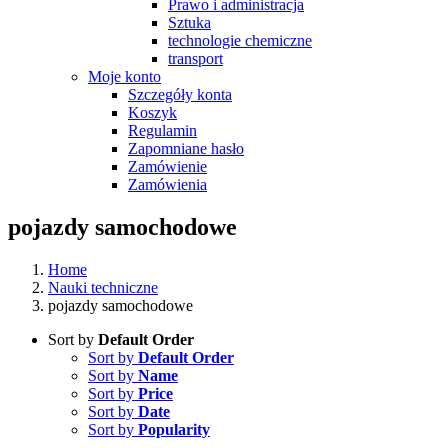
Prawo i administracja
Sztuka
technologie chemiczne
transport
Moje konto
Szczegóły konta
Koszyk
Regulamin
Zapomniane hasło
Zamówienie
Zamówienia
pojazdy samochodowe
Home
Nauki techniczne
pojazdy samochodowe
Sort by
Default Order
Sort by
Default Order
Sort by
Name
Sort by
Price
Sort by
Date
Sort by
Popularity