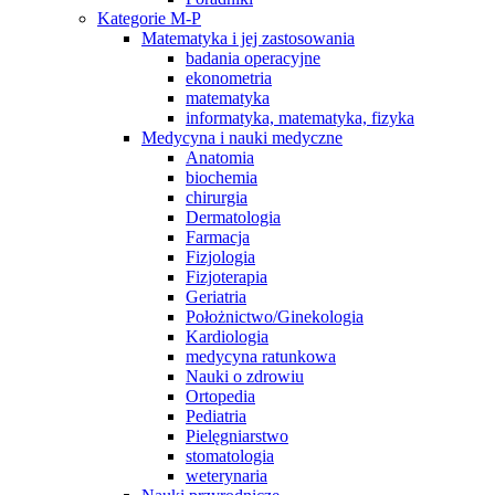
Kategorie M-P
Matematyka i jej zastosowania
badania operacyjne
ekonometria
matematyka
informatyka, matematyka, fizyka
Medycyna i nauki medyczne
Anatomia
biochemia
chirurgia
Dermatologia
Farmacja
Fizjologia
Fizjoterapia
Geriatria
Położnictwo/Ginekologia
Kardiologia
medycyna ratunkowa
Nauki o zdrowiu
Ortopedia
Pediatria
Pielęgniarstwo
stomatologia
weterynaria