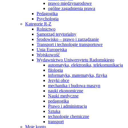
prawo międzynarodowe
ogólne zagadnienia prawa
Pedagogika
Psychologia
Kategorie R-Z
Rolnictwo
Samorząd terytorialny
Środowisko – prawo i zarządzanie
Transport i technologie transportowe
Unia Europejska
Wojskowość
Wydawnictwo Uniwersytetu Radomskiego
automatyka, elektronika, telekomunikacja
filologia
informatyka, matematyka, fizyka
Języki obce
mechanika i budowa maszyn
nauki ekonomiczne
Nauki medyczne
pedagogika
Prawo i administracja
Sztuka
technologie chemiczne
transport
Moje konto