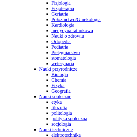
Fizjologia
Fizjoterapia
Geriatria
Położnictwo/Ginekologia
Kardiologia
medycyna ratunkowa
Nauki o zdrowiu
Ortopedia
Pediatria
Pielęgniarstwo
stomatologia
weterynaria
Nauki przyrodnicze
Biologia
Chemia
Fizyka
Geografia
Nauki społeczne
etyka
filozofia
politologia
polityka społeczna
socjologia
Nauki techniczne
elektrotechnika