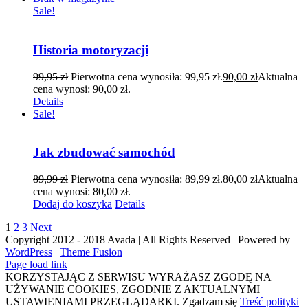
Sale!
Historia motoryzacji
99,95
zł
Pierwotna cena wynosiła: 99,95 zł.
90,00
zł
Aktualna
cena wynosi: 90,00 zł.
Details
Sale!
Jak zbudować samochód
89,99
zł
Pierwotna cena wynosiła: 89,99 zł.
80,00
zł
Aktualna
cena wynosi: 80,00 zł.
Dodaj do koszyka
Details
1
2
3
Next
Copyright 2012 - 2018 Avada | All Rights Reserved | Powered by
WordPress
|
Theme Fusion
Page load link
KORZYSTAJĄC Z SERWISU WYRAŻASZ ZGODĘ NA
UŻYWANIE COOKIES, ZGODNIE Z AKTUALNYMI
USTAWIENIAMI PRZEGLĄDARKI.
Zgadzam się
Treść polityki