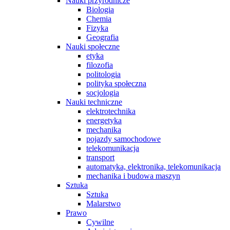
Nauki przyrodnicze
Biologia
Chemia
Fizyka
Geografia
Nauki społeczne
etyka
filozofia
politologia
polityka społeczna
socjologia
Nauki techniczne
elektrotechnika
energetyka
mechanika
pojazdy samochodowe
telekomunikacja
transport
automatyka, elektronika, telekomunikacja
mechanika i budowa maszyn
Sztuka
Sztuka
Malarstwo
Prawo
Cywilne