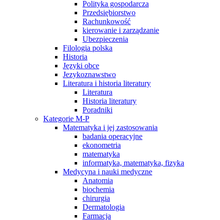
Polityka gospodarcza
Przedsiębiorstwo
Rachunkowość
kierowanie i zarządzanie
Ubezpieczenia
Filologia polska
Historia
Języki obce
Jezykoznawstwo
Literatura i historia literatury
Literatura
Historia literatury
Poradniki
Kategorie M-P
Matematyka i jej zastosowania
badania operacyjne
ekonometria
matematyka
informatyka, matematyka, fizyka
Medycyna i nauki medyczne
Anatomia
biochemia
chirurgia
Dermatologia
Farmacja