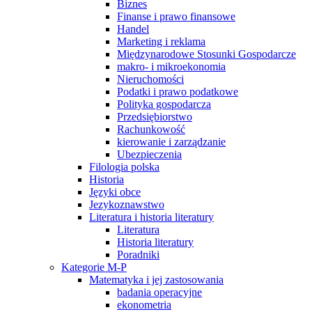
Biznes
Finanse i prawo finansowe
Handel
Marketing i reklama
Międzynarodowe Stosunki Gospodarcze
makro- i mikroekonomia
Nieruchomości
Podatki i prawo podatkowe
Polityka gospodarcza
Przedsiębiorstwo
Rachunkowość
kierowanie i zarządzanie
Ubezpieczenia
Filologia polska
Historia
Języki obce
Jezykoznawstwo
Literatura i historia literatury
Literatura
Historia literatury
Poradniki
Kategorie M-P
Matematyka i jej zastosowania
badania operacyjne
ekonometria