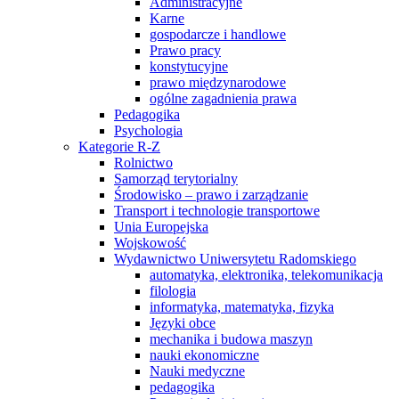
Administracyjne
Karne
gospodarcze i handlowe
Prawo pracy
konstytucyjne
prawo międzynarodowe
ogólne zagadnienia prawa
Pedagogika
Psychologia
Kategorie R-Z
Rolnictwo
Samorząd terytorialny
Środowisko – prawo i zarządzanie
Transport i technologie transportowe
Unia Europejska
Wojskowość
Wydawnictwo Uniwersytetu Radomskiego
automatyka, elektronika, telekomunikacja
filologia
informatyka, matematyka, fizyka
Języki obce
mechanika i budowa maszyn
nauki ekonomiczne
Nauki medyczne
pedagogika