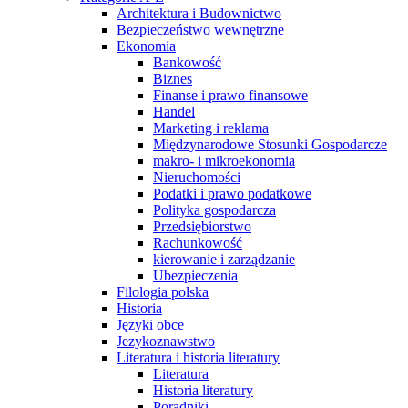
Architektura i Budownictwo
Bezpieczeństwo wewnętrzne
Ekonomia
Bankowość
Biznes
Finanse i prawo finansowe
Handel
Marketing i reklama
Międzynarodowe Stosunki Gospodarcze
makro- i mikroekonomia
Nieruchomości
Podatki i prawo podatkowe
Polityka gospodarcza
Przedsiębiorstwo
Rachunkowość
kierowanie i zarządzanie
Ubezpieczenia
Filologia polska
Historia
Języki obce
Jezykoznawstwo
Literatura i historia literatury
Literatura
Historia literatury
Poradniki