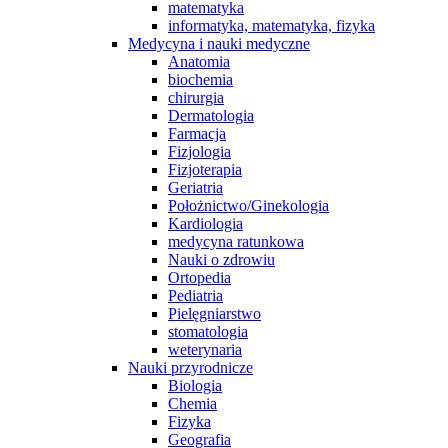
matematyka
informatyka, matematyka, fizyka
Medycyna i nauki medyczne
Anatomia
biochemia
chirurgia
Dermatologia
Farmacja
Fizjologia
Fizjoterapia
Geriatria
Położnictwo/Ginekologia
Kardiologia
medycyna ratunkowa
Nauki o zdrowiu
Ortopedia
Pediatria
Pielęgniarstwo
stomatologia
weterynaria
Nauki przyrodnicze
Biologia
Chemia
Fizyka
Geografia