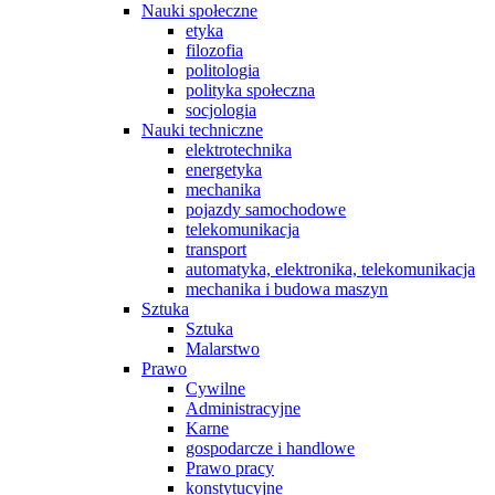
Nauki społeczne
etyka
filozofia
politologia
polityka społeczna
socjologia
Nauki techniczne
elektrotechnika
energetyka
mechanika
pojazdy samochodowe
telekomunikacja
transport
automatyka, elektronika, telekomunikacja
mechanika i budowa maszyn
Sztuka
Sztuka
Malarstwo
Prawo
Cywilne
Administracyjne
Karne
gospodarcze i handlowe
Prawo pracy
konstytucyjne