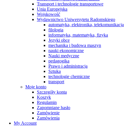
Transport i technologie transportowe
Unia Europejska
Wojskowość
Wydawnictwo Uniwersytetu Radomskiego
automatyka, elektronika, telekomunikacja
filologia
informatyka, matematyka, fizyka
Języki obce
mechanika i budowa maszyn
nauki ekonomiczne
Nauki medyczne
pedagogika
Prawo i administracja
Sztuka
technologie chemiczne
transport
Moje konto
Szczegóły konta
Koszyk
Regulamin
Zapomniane hasło
Zamówienie
Zamówienia
My Account