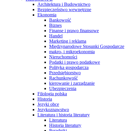
Architektura i Budownictwo
Bezpieczeństwo wewnętrzne
Ekonomia
Bankowość
Biznes
Finanse i prawo finansowe
Handel
Marketing i reklama
Międzynarodowe Stosunki Gospodarcze
makro- i mikroekonomia
Nieruchomości
Podatki i prawo podatkowe
Polityka gospodarcza
Przedsiębiorstwo
Rachunkowość
kierowanie i zarządzanie
Ubezpieczenia
Filologia polska
Historia
Języki obce
Jezykoznawstwo
Literatura i historia literatury
Literatura
Historia literatury
Poradniki