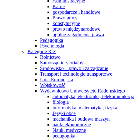
Administracyjne
Karne
gospodarcze i handlowe
Prawo pracy
konstytucyjne
prawo międzynarodowe
ogólne zagadnienia prawa
Pedagogika
Psychologia
Kategorie R-Z
Rolnictwo
Samorząd terytorialny
Środowisko – prawo i zarządzanie
Transport i technologie transportowe
Unia Europejska
Wojskowość
Wydawnictwo Uniwersytetu Radomskiego
automatyka, elektronika, telekomunikacja
filologia
informatyka, matematyka, fizyka
Języki obce
mechanika i budowa maszyn
nauki ekonomiczne
Nauki medyczne
pedagogika