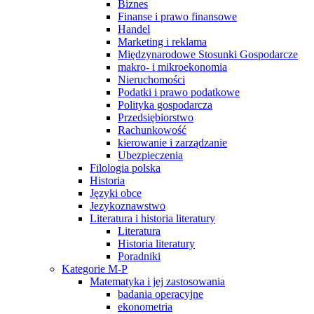
Biznes
Finanse i prawo finansowe
Handel
Marketing i reklama
Międzynarodowe Stosunki Gospodarcze
makro- i mikroekonomia
Nieruchomości
Podatki i prawo podatkowe
Polityka gospodarcza
Przedsiębiorstwo
Rachunkowość
kierowanie i zarządzanie
Ubezpieczenia
Filologia polska
Historia
Języki obce
Jezykoznawstwo
Literatura i historia literatury
Literatura
Historia literatury
Poradniki
Kategorie M-P
Matematyka i jej zastosowania
badania operacyjne
ekonometria