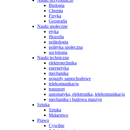
Nauki przyrodnicze
Biologia
Chemia
Fizyka
Geografia
Nauki społeczne
etyka
filozofia
politologia
polityka społeczna
socjologia
Nauki techniczne
elektrotechnika
energetyka
mechanika
pojazdy samochodowe
telekomunikacja
transport
automatyka, elektronika, telekomunikacja
mechanika i budowa maszyn
Sztuka
Sztuka
Malarstwo
Prawo
Cywilne