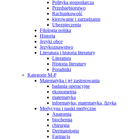
Polityka gospodarcza
Przedsiębiorstwo
Rachunkowość
kierowanie i zarządzanie
Ubezpieczenia
Filologia polska
Historia
Języki obce
Jezykoznawstwo
Literatura i historia literatury
Literatura
Historia literatury
Poradniki
Kategorie M-P
Matematyka i jej zastosowania
badania operacyjne
ekonometria
matematyka
informatyka, matematyka, fizyka
Medycyna i nauki medyczne
Anatomia
biochemia
chirurgia
Dermatologia
Farmacja