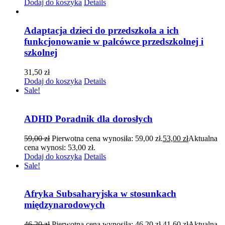
Dodaj do koszyka
Details
Adaptacja dzieci do przedszkola a ich
funkcjonowanie w palcówce przedszkolnej i
szkolnej
31,50
zł
Dodaj do koszyka
Details
Sale!
ADHD Poradnik dla dorosłych
59,00
zł
Pierwotna cena wynosiła: 59,00 zł.
53,00
zł
Aktualna
cena wynosi: 53,00 zł.
Dodaj do koszyka
Details
Sale!
Afryka Subsaharyjska w stosunkach
międzynarodowych
46,20
zł
Pierwotna cena wynosiła: 46,20 zł.
41,60
zł
Aktualna