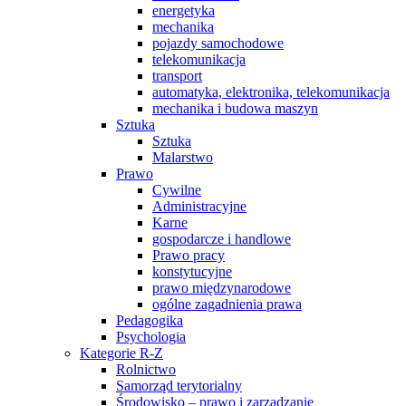
energetyka
mechanika
pojazdy samochodowe
telekomunikacja
transport
automatyka, elektronika, telekomunikacja
mechanika i budowa maszyn
Sztuka
Sztuka
Malarstwo
Prawo
Cywilne
Administracyjne
Karne
gospodarcze i handlowe
Prawo pracy
konstytucyjne
prawo międzynarodowe
ogólne zagadnienia prawa
Pedagogika
Psychologia
Kategorie R-Z
Rolnictwo
Samorząd terytorialny
Środowisko – prawo i zarządzanie