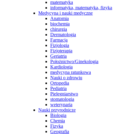
matematyka
informatyka, matematyka, fizyka
Medycyna i nauki medyczne
Anatomia
biochemia
chirurgia
Dermatologia
Farmacja
Fizjologia
Fizjoterapia
Geriatria
Położnictwo/Ginekologia
Kardiologia
medycyna ratunkowa
Nauki o zdrowiu
Ortopedia
Pediatria
Pielęgniarstwo
stomatologia
weterynaria
Nauki przyrodnicze
Biologia
Chemia
Fizyka
Geografia