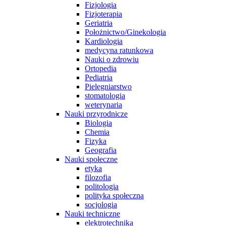
Fizjologia
Fizjoterapia
Geriatria
Położnictwo/Ginekologia
Kardiologia
medycyna ratunkowa
Nauki o zdrowiu
Ortopedia
Pediatria
Pielęgniarstwo
stomatologia
weterynaria
Nauki przyrodnicze
Biologia
Chemia
Fizyka
Geografia
Nauki społeczne
etyka
filozofia
politologia
polityka społeczna
socjologia
Nauki techniczne
elektrotechnika