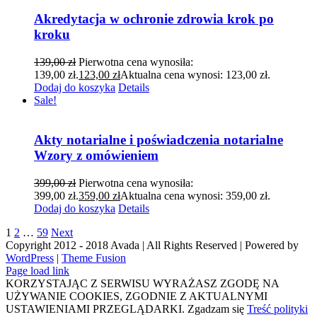
Akredytacja w ochronie zdrowia krok po
kroku
139,00
zł
Pierwotna cena wynosiła:
139,00 zł.
123,00
zł
Aktualna cena wynosi: 123,00 zł.
Dodaj do koszyka
Details
Sale!
Akty notarialne i poświadczenia notarialne
Wzory z omówieniem
399,00
zł
Pierwotna cena wynosiła:
399,00 zł.
359,00
zł
Aktualna cena wynosi: 359,00 zł.
Dodaj do koszyka
Details
1
2
…
59
Next
Copyright 2012 - 2018 Avada | All Rights Reserved | Powered by
WordPress
|
Theme Fusion
Page load link
KORZYSTAJĄC Z SERWISU WYRAŻASZ ZGODĘ NA
UŻYWANIE COOKIES, ZGODNIE Z AKTUALNYMI
USTAWIENIAMI PRZEGLĄDARKI.
Zgadzam się
Treść polityki