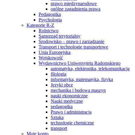
prawo międzynarodowe
ogólne zagadnienia prawa
Pedagogika
Psychologia
Kategorie R-Z
Rolnictwo
Samorząd terytorialny
Środowisko – prawo i zarządzanie
Transport i technologie transportowe
Unia Europejska
Wojskowość
Wydawnictwo Uniwersytetu Radomskiego
automatyka, elektronika, telekomunikacja
filologia
informatyka, matematyka, fizyka
Języki obce
mechanika i budowa maszyn
nauki ekonomiczne
Nauki medyczne
pedagogika
Prawo i administracja
Sztuka
technologie chemiczne
transport
Moje konto