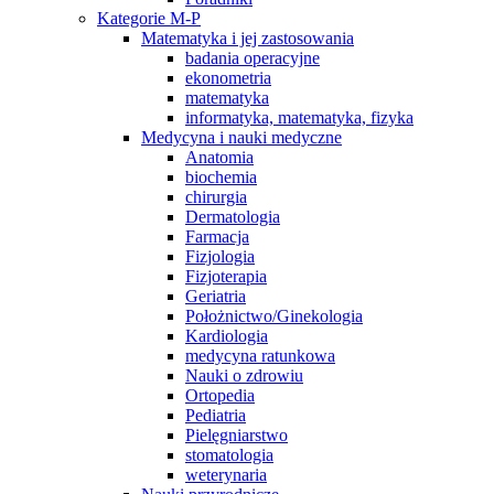
Kategorie M-P
Matematyka i jej zastosowania
badania operacyjne
ekonometria
matematyka
informatyka, matematyka, fizyka
Medycyna i nauki medyczne
Anatomia
biochemia
chirurgia
Dermatologia
Farmacja
Fizjologia
Fizjoterapia
Geriatria
Położnictwo/Ginekologia
Kardiologia
medycyna ratunkowa
Nauki o zdrowiu
Ortopedia
Pediatria
Pielęgniarstwo
stomatologia
weterynaria