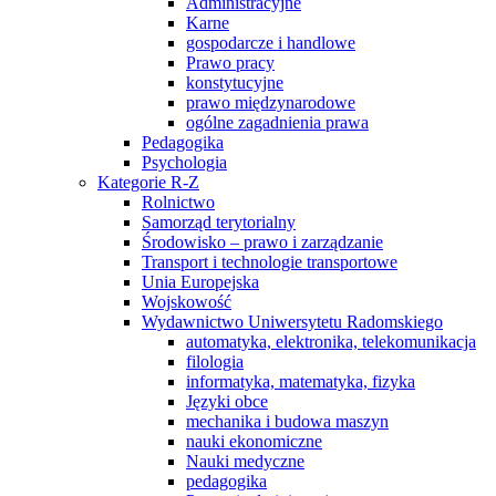
Administracyjne
Karne
gospodarcze i handlowe
Prawo pracy
konstytucyjne
prawo międzynarodowe
ogólne zagadnienia prawa
Pedagogika
Psychologia
Kategorie R-Z
Rolnictwo
Samorząd terytorialny
Środowisko – prawo i zarządzanie
Transport i technologie transportowe
Unia Europejska
Wojskowość
Wydawnictwo Uniwersytetu Radomskiego
automatyka, elektronika, telekomunikacja
filologia
informatyka, matematyka, fizyka
Języki obce
mechanika i budowa maszyn
nauki ekonomiczne
Nauki medyczne
pedagogika