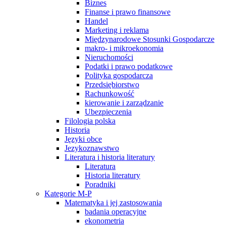
Biznes
Finanse i prawo finansowe
Handel
Marketing i reklama
Międzynarodowe Stosunki Gospodarcze
makro- i mikroekonomia
Nieruchomości
Podatki i prawo podatkowe
Polityka gospodarcza
Przedsiębiorstwo
Rachunkowość
kierowanie i zarządzanie
Ubezpieczenia
Filologia polska
Historia
Języki obce
Jezykoznawstwo
Literatura i historia literatury
Literatura
Historia literatury
Poradniki
Kategorie M-P
Matematyka i jej zastosowania
badania operacyjne
ekonometria