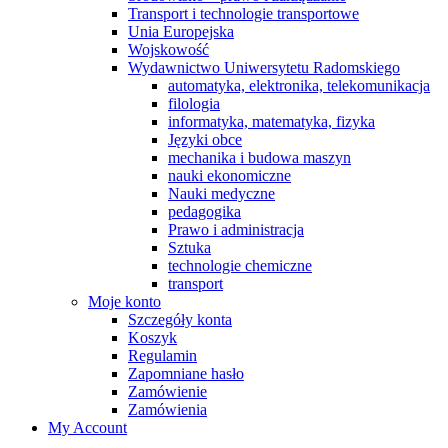
Transport i technologie transportowe
Unia Europejska
Wojskowość
Wydawnictwo Uniwersytetu Radomskiego
automatyka, elektronika, telekomunikacja
filologia
informatyka, matematyka, fizyka
Języki obce
mechanika i budowa maszyn
nauki ekonomiczne
Nauki medyczne
pedagogika
Prawo i administracja
Sztuka
technologie chemiczne
transport
Moje konto
Szczegóły konta
Koszyk
Regulamin
Zapomniane hasło
Zamówienie
Zamówienia
My Account