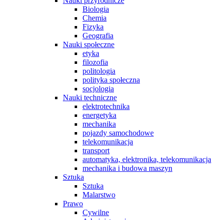
Nauki przyrodnicze
Biologia
Chemia
Fizyka
Geografia
Nauki społeczne
etyka
filozofia
politologia
polityka społeczna
socjologia
Nauki techniczne
elektrotechnika
energetyka
mechanika
pojazdy samochodowe
telekomunikacja
transport
automatyka, elektronika, telekomunikacja
mechanika i budowa maszyn
Sztuka
Sztuka
Malarstwo
Prawo
Cywilne