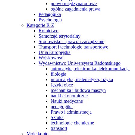
prawo międzynarodowe
ogólne zagadnienia prawa
Pedagogika
Psychologia
Kategorie R-Z
Rolnictwo
Samorząd terytorialny
Środowisko – prawo i zarządzanie
Transport i technologie transportowe
Unia Europejska
Wojskowość
Wydawnictwo Uniwersytetu Radomskiego
automatyka, elektronika, telekomunikacja
filologia
informatyka, matematyka, fizyka
Języki obce
mechanika i budowa maszyn
nauki ekonomiczne
Nauki medyczne
pedagogika
Prawo i administracja
Sztuka
technologie chemiczne
transport
Moje konto