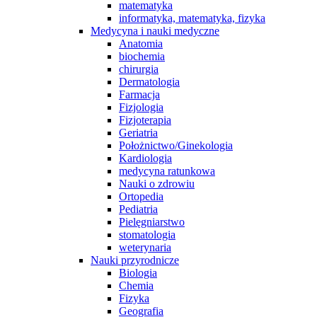
matematyka
informatyka, matematyka, fizyka
Medycyna i nauki medyczne
Anatomia
biochemia
chirurgia
Dermatologia
Farmacja
Fizjologia
Fizjoterapia
Geriatria
Położnictwo/Ginekologia
Kardiologia
medycyna ratunkowa
Nauki o zdrowiu
Ortopedia
Pediatria
Pielęgniarstwo
stomatologia
weterynaria
Nauki przyrodnicze
Biologia
Chemia
Fizyka
Geografia