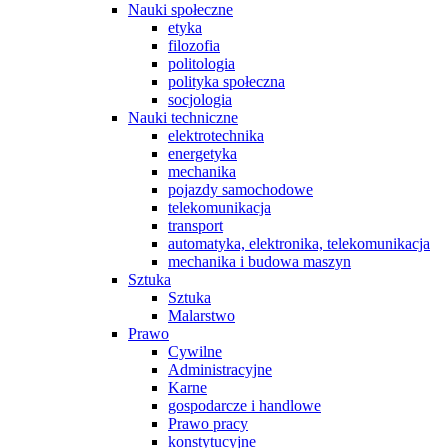
Nauki społeczne
etyka
filozofia
politologia
polityka społeczna
socjologia
Nauki techniczne
elektrotechnika
energetyka
mechanika
pojazdy samochodowe
telekomunikacja
transport
automatyka, elektronika, telekomunikacja
mechanika i budowa maszyn
Sztuka
Sztuka
Malarstwo
Prawo
Cywilne
Administracyjne
Karne
gospodarcze i handlowe
Prawo pracy
konstytucyjne