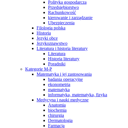
Polityka gospodarcza
Przedsiębiorstwo
Rachunkowość
kierowanie i zarządzanie
Ubezpieczenia
Filologia polska
Historia
Języki obce
Jezykoznawstwo
Literatura i historia literatury
Literatura
Historia literatury
Poradniki
Kategorie M-P
Matematyka i jej zastosowania
badania operacyjne
ekonometria
matematyka
informatyka, matematyka, fizyka
Medycyna i nauki medyczne
Anatomia
biochemia
chirurgia
Dermatologia
Farmacja