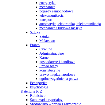
energetyka
mechanika
pojazdy samochodowe
telekomunikacja
transport
automatyka, elektronika, telekomunikacja
mechanika i budowa maszyn
Sztuka
Sztuka
Malarstwo
Prawo
Cywilne
Administracyjne
Karne
gospodarcze i handlowe
Prawo pracy
konstytucyjne
prawo międzynarodowe
ogólne zagadnienia prawa
Pedagogika
Psychologia
Kategorie R-Z
Rolnictwo
Samorząd terytorialny
Środowisko – prawo i zarządzanie