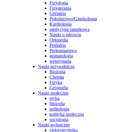
Fizjologia
Fizjoterapia
Geriatria
Położnictwo/Ginekologia
Kardiologia
medycyna ratunkowa
Nauki o zdrowiu
Ortopedia
Pediatria
Pielęgniarstwo
stomatologia
weterynaria
Nauki przyrodnicze
Biologia
Chemia
Fizyka
Geografia
Nauki społeczne
etyka
filozofia
politologia
polityka społeczna
socjologia
Nauki techniczne
elektrotechnika