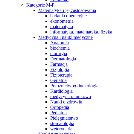
Kategorie M-P
Matematyka i jej zastosowania
badania operacyjne
ekonometria
matematyka
informatyka, matematyka, fizyka
Medycyna i nauki medyczne
Anatomia
biochemia
chirurgia
Dermatologia
Farmacja
Fizjologia
Fizjoterapia
Geriatria
Położnictwo/Ginekologia
Kardiologia
medycyna ratunkowa
Nauki o zdrowiu
Ortopedia
Pediatria
Pielęgniarstwo
stomatologia
weterynaria