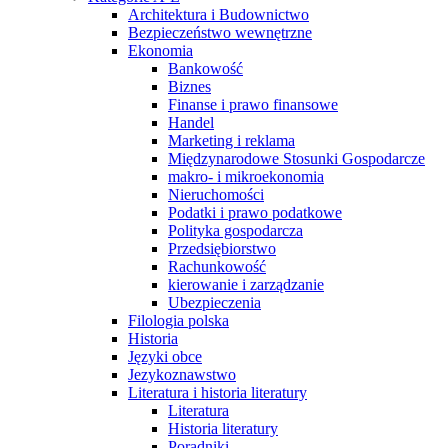
Architektura i Budownictwo
Bezpieczeństwo wewnętrzne
Ekonomia
Bankowość
Biznes
Finanse i prawo finansowe
Handel
Marketing i reklama
Międzynarodowe Stosunki Gospodarcze
makro- i mikroekonomia
Nieruchomości
Podatki i prawo podatkowe
Polityka gospodarcza
Przedsiębiorstwo
Rachunkowość
kierowanie i zarządzanie
Ubezpieczenia
Filologia polska
Historia
Języki obce
Jezykoznawstwo
Literatura i historia literatury
Literatura
Historia literatury
Poradniki