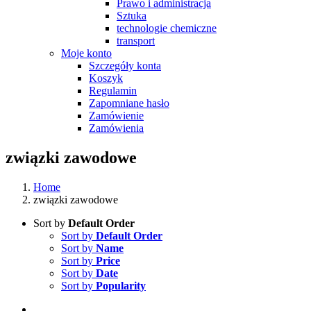
Prawo i administracja
Sztuka
technologie chemiczne
transport
Moje konto
Szczegóły konta
Koszyk
Regulamin
Zapomniane hasło
Zamówienie
Zamówienia
związki zawodowe
Home
związki zawodowe
Sort by
Default Order
Sort by
Default Order
Sort by
Name
Sort by
Price
Sort by
Date
Sort by
Popularity