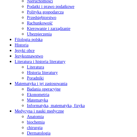
Nieruchomości
Podatki i prawo podatkowe
Polityka gospodarcza
Przedsiębiorstwo
Rachunkowość
Kierowanie i zarządzanie
Ubezpieczenia
Filologia polska
Historia
Języki obce
Jezykoznawstwo
Literatura i historia literatury
Literatura
Historia literatury
Poradniki
Matematyka i jej zastosowania
Badania operacyjne
Ekonometria
Matematyka
Informatyka, matematyka, fizyka
Medycyna i nauki medyczne
Anatomia
biochemia
chirurgia
Dermatologia