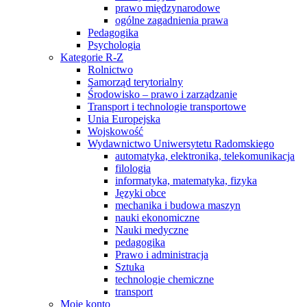
prawo międzynarodowe
ogólne zagadnienia prawa
Pedagogika
Psychologia
Kategorie R-Z
Rolnictwo
Samorząd terytorialny
Środowisko – prawo i zarządzanie
Transport i technologie transportowe
Unia Europejska
Wojskowość
Wydawnictwo Uniwersytetu Radomskiego
automatyka, elektronika, telekomunikacja
filologia
informatyka, matematyka, fizyka
Języki obce
mechanika i budowa maszyn
nauki ekonomiczne
Nauki medyczne
pedagogika
Prawo i administracja
Sztuka
technologie chemiczne
transport
Moje konto