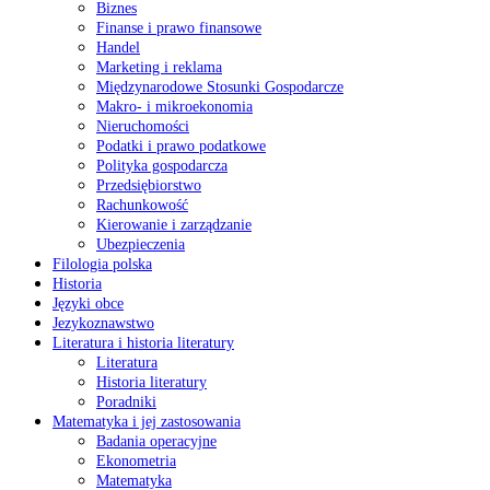
Biznes
Finanse i prawo finansowe
Handel
Marketing i reklama
Międzynarodowe Stosunki Gospodarcze
Makro- i mikroekonomia
Nieruchomości
Podatki i prawo podatkowe
Polityka gospodarcza
Przedsiębiorstwo
Rachunkowość
Kierowanie i zarządzanie
Ubezpieczenia
Filologia polska
Historia
Języki obce
Jezykoznawstwo
Literatura i historia literatury
Literatura
Historia literatury
Poradniki
Matematyka i jej zastosowania
Badania operacyjne
Ekonometria
Matematyka