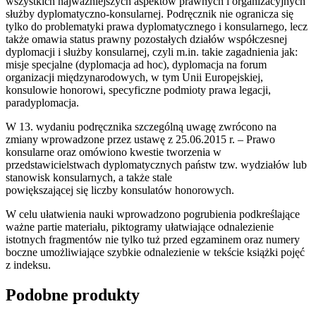
wszystkich najważniejszych aspektów prawnych i organizacyjnych
służby dyplomatyczno-konsularnej. Podręcznik nie ogranicza się
tylko do problematyki prawa dyplomatycznego i konsularnego, lecz
także omawia status prawny pozostałych działów współczesnej
dyplomacji i służby konsularnej, czyli m.in. takie zagadnienia jak:
misje specjalne (dyplomacja ad hoc), dyplomacja na forum
organizacji międzynarodowych, w tym Unii Europejskiej,
konsulowie honorowi, specyficzne podmioty prawa legacji,
paradyplomacja.
W 13. wydaniu podręcznika szczególną uwagę zwrócono na
zmiany wprowadzone przez ustawę z 25.06.2015 r. – Prawo
konsularne oraz omówiono kwestie tworzenia w
przedstawicielstwach dyplomatycznych państw tzw. wydziałów lub
stanowisk konsularnych, a także stale
powiększającej się liczby konsulatów honorowych.
W celu ułatwienia nauki wprowadzono pogrubienia podkreślające
ważne partie materiału, piktogramy ułatwiające odnalezienie
istotnych fragmentów nie tylko tuż przed egzaminem oraz numery
boczne umożliwiające szybkie odnalezienie w tekście książki pojęć
z indeksu.
Podobne produkty