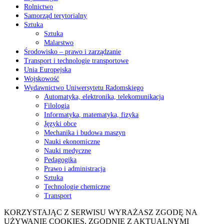
Rolnictwo
Samorząd terytorialny
Sztuka
Sztuka
Malarstwo
Środowisko – prawo i zarządzanie
Transport i technologie transportowe
Unia Europejska
Wojskowość
Wydawnictwo Uniwersytetu Radomskiego
Automatyka, elektronika, telekomunikacja
Filologia
Informatyka, matematyka, fizyka
Języki obce
Mechanika i budowa maszyn
Nauki ekonomiczne
Nauki medyczne
Pedagogika
Prawo i administracja
Sztuka
Technologie chemiczne
Transport
KORZYSTAJĄC Z SERWISU WYRAŻASZ ZGODĘ NA
UŻYWANIE COOKIES, ZGODNIE Z AKTUALNYMI