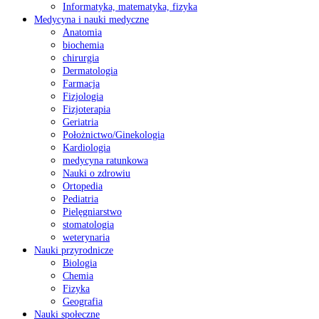
Informatyka, matematyka, fizyka
Medycyna i nauki medyczne
Anatomia
biochemia
chirurgia
Dermatologia
Farmacja
Fizjologia
Fizjoterapia
Geriatria
Położnictwo/Ginekologia
Kardiologia
medycyna ratunkowa
Nauki o zdrowiu
Ortopedia
Pediatria
Pielęgniarstwo
stomatologia
weterynaria
Nauki przyrodnicze
Biologia
Chemia
Fizyka
Geografia
Nauki społeczne