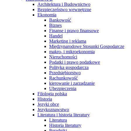
Architektura i Budownictwo
Bezpieczeństwo wewnętrzne
Ekonomia
Bankowość
Biznes
Finanse i prawo finansowe
Handel
Marketing i reklama
Międzynarodowe Stosunki Gospodarcze
makro- i mikroekonomia
Nieruchomości
Podatki i prawo podatkowe
Polityka gospodarcza
Przedsiębiorstwo
Rachunkowość
kierowanie i zarządzanie
Ubezpieczenia
Filologia polska
Historia
Języki obce
Jezykoznawstwo
Literatura i historia literatury
Literatura
Historia literatury
Poradniki