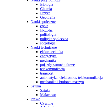
Nauki przyrodnicze
Biologia
Chemia
Fizyka
Geografia
Nauki społeczne
etyka
filozofia
politologia
polityka społeczna
socjologia
Nauki techniczne
elektrotechnika
energetyka
mechanika
pojazdy samochodowe
telekomunikacja
transport
automatyka, elektronika, telekomunikacja
mechanika i budowa maszyn
Sztuka
Sztuka
Malarstwo
Prawo
Cywilne