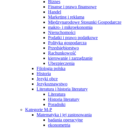
Biznes
Finanse i prawo finansowe
Handel
Marketing i reklama
Międzynarodowe Stosunki Gospodarcze
makro- i mikroekonomia
Nieruchomości
Podatki i prawo podatkowe
Polityka gospodarcza
Przedsiębiorstwo
Rachunkowość
kierowanie i zarządzanie
Ubezpieczenia
Filologia polska
Historia
Języki obce
Jezykoznawstwo
Literatura i historia literatury
Literatura
Historia literatury
Poradniki
Kategorie M-P
Matematyka i jej zastosowania
badania operacyjne
ekonometria