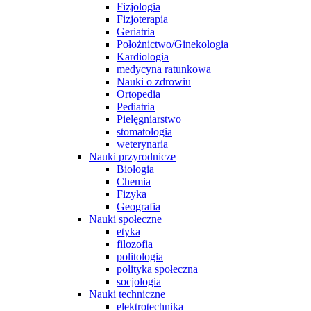
Fizjologia
Fizjoterapia
Geriatria
Położnictwo/Ginekologia
Kardiologia
medycyna ratunkowa
Nauki o zdrowiu
Ortopedia
Pediatria
Pielęgniarstwo
stomatologia
weterynaria
Nauki przyrodnicze
Biologia
Chemia
Fizyka
Geografia
Nauki społeczne
etyka
filozofia
politologia
polityka społeczna
socjologia
Nauki techniczne
elektrotechnika