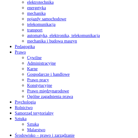
elektrotechnika
energetyka
mechanika
pojazdy samochodowe
telekomunikacja
transport
automatyka, elektronika, telekomunikacja
mechanika i budowa maszyn
Pedagogika
Prawo
Cywilne
Administracyjne
Karne
Gospodarcze i handlowe
Prawo pracy
Konstytucyjne
Prawo międzynarodowe
Ogólne zagadnienia prawa
Psychologia
Rolnictwo
Samorząd terytorialny
Sztuka
Sztuka
Malarstwo
Środowisko – prawo i zarządzanie