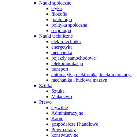
Nauki społeczne
etyka
filozofia
politologia
polityka społeczna
socjologia
Nauki techniczne
elektrotechnika
energetyka
mechanika
pojazdy samochodowe
telekomunikacja
transport
automatyka, elektronika, telekomunikacja
mechanika i budowa maszyn
Sztuka
Sztuka
Malarstwo
Prawo
Cywilne
Administracyjne
Karne
gospodarcze i handlowe
Prawo pracy
konstytucyjne