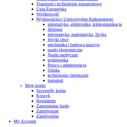
Transport i technologie transportowe
Unia Europejska
Wojskowość
Wydawnictwo Uniwersytetu Radomskiego
automatyka, elektronika, telekomunikacja
filologia
informatyka, matematyka, fizyka
Języki obce
mechanika i budowa maszyn
nauki ekonomiczne
Nauki medyczne
pedagogika
Prawo i administracja
Sztuka
technologie chemiczne
transport
Moje konto
Szczegóły konta
Koszyk
Regulamin
Zapomniane hasło
Zamówienie
Zamówienia
My Account