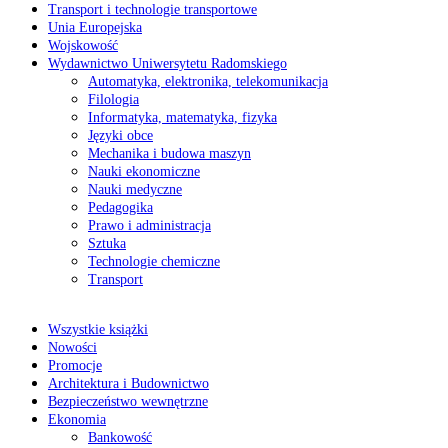
Transport i technologie transportowe
Unia Europejska
Wojskowość
Wydawnictwo Uniwersytetu Radomskiego
Automatyka, elektronika, telekomunikacja
Filologia
Informatyka, matematyka, fizyka
Języki obce
Mechanika i budowa maszyn
Nauki ekonomiczne
Nauki medyczne
Pedagogika
Prawo i administracja
Sztuka
Technologie chemiczne
Transport
Wszystkie książki
Nowości
Promocje
Architektura i Budownictwo
Bezpieczeństwo wewnętrzne
Ekonomia
Bankowość