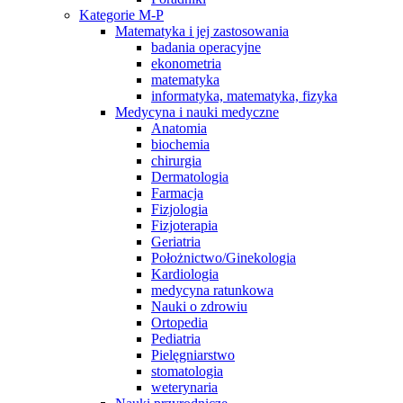
Kategorie M-P
Matematyka i jej zastosowania
badania operacyjne
ekonometria
matematyka
informatyka, matematyka, fizyka
Medycyna i nauki medyczne
Anatomia
biochemia
chirurgia
Dermatologia
Farmacja
Fizjologia
Fizjoterapia
Geriatria
Położnictwo/Ginekologia
Kardiologia
medycyna ratunkowa
Nauki o zdrowiu
Ortopedia
Pediatria
Pielęgniarstwo
stomatologia
weterynaria