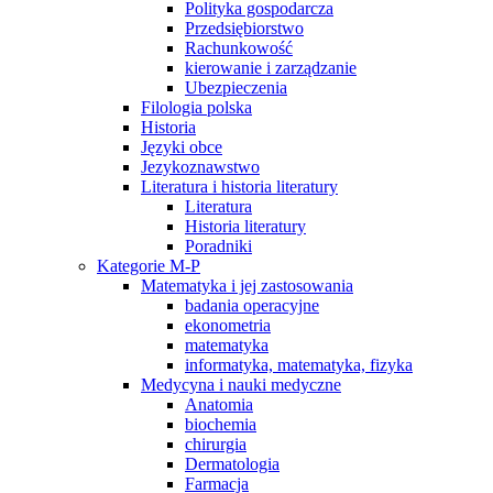
Polityka gospodarcza
Przedsiębiorstwo
Rachunkowość
kierowanie i zarządzanie
Ubezpieczenia
Filologia polska
Historia
Języki obce
Jezykoznawstwo
Literatura i historia literatury
Literatura
Historia literatury
Poradniki
Kategorie M-P
Matematyka i jej zastosowania
badania operacyjne
ekonometria
matematyka
informatyka, matematyka, fizyka
Medycyna i nauki medyczne
Anatomia
biochemia
chirurgia
Dermatologia
Farmacja