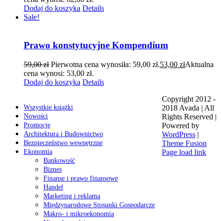
Dodaj do koszyka
Details
Sale!
Prawo konstytucyjne Kompendium
59,00
zł
Pierwotna cena wynosiła: 59,00 zł.
53,00
zł
Aktualna
cena wynosi: 53,00 zł.
Dodaj do koszyka
Details
Copyright 2012 -
Wszystkie książki
2018 Avada | All
Nowości
Rights Reserved |
Promocje
Powered by
Architektura i Budownictwo
WordPress
|
Bezpieczeństwo wewnętrzne
Theme Fusion
Ekonomia
Page load link
Bankowość
Biznes
Finanse i prawo finansowe
Handel
Marketing i reklama
Międzynarodowe Stosunki Gospodarcze
Makro- i mikroekonomia