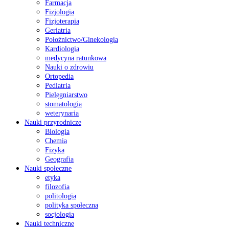
Farmacja
Fizjologia
Fizjoterapia
Geriatria
Położnictwo/Ginekologia
Kardiologia
medycyna ratunkowa
Nauki o zdrowiu
Ortopedia
Pediatria
Pielęgniarstwo
stomatologia
weterynaria
Nauki przyrodnicze
Biologia
Chemia
Fizyka
Geografia
Nauki społeczne
etyka
filozofia
politologia
polityka społeczna
socjologia
Nauki techniczne