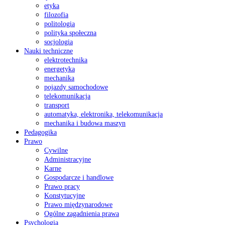
etyka
filozofia
politologia
polityka społeczna
socjologia
Nauki techniczne
elektrotechnika
energetyka
mechanika
pojazdy samochodowe
telekomunikacja
transport
automatyka, elektronika, telekomunikacja
mechanika i budowa maszyn
Pedagogika
Prawo
Cywilne
Administracyjne
Karne
Gospodarcze i handlowe
Prawo pracy
Konstytucyjne
Prawo międzynarodowe
Ogólne zagadnienia prawa
Psychologia