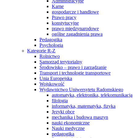
Administracyjne
Karne
gospodarcze i handlowe
Prawo pracy
konstytucyjne
prawo międzynarodowe
ogólne zagadnienia prawa
Pedagogika
Psychologia
Kategorie R-Z
Rolnictwo
Samorząd terytorialny
Środowisko – prawo i zarządzanie
Transport i technologie transportowe
Unia Europejska
Wojskowość
Wydawnictwo Uniwersytetu Radomskiego
automatyka, elektronika, telekomunikacja
filologia
informatyka, matematyka, fizyka
Języki obce
mechanika i budowa maszyn
nauki ekonomiczne
Nauki medyczne
pedagogika