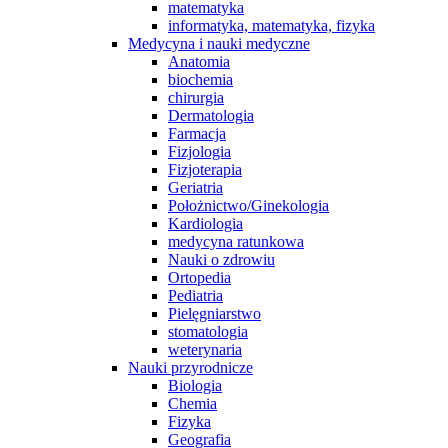
matematyka
informatyka, matematyka, fizyka
Medycyna i nauki medyczne
Anatomia
biochemia
chirurgia
Dermatologia
Farmacja
Fizjologia
Fizjoterapia
Geriatria
Położnictwo/Ginekologia
Kardiologia
medycyna ratunkowa
Nauki o zdrowiu
Ortopedia
Pediatria
Pielęgniarstwo
stomatologia
weterynaria
Nauki przyrodnicze
Biologia
Chemia
Fizyka
Geografia