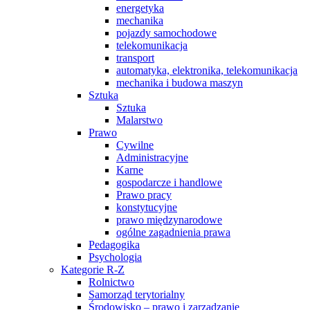
energetyka
mechanika
pojazdy samochodowe
telekomunikacja
transport
automatyka, elektronika, telekomunikacja
mechanika i budowa maszyn
Sztuka
Sztuka
Malarstwo
Prawo
Cywilne
Administracyjne
Karne
gospodarcze i handlowe
Prawo pracy
konstytucyjne
prawo międzynarodowe
ogólne zagadnienia prawa
Pedagogika
Psychologia
Kategorie R-Z
Rolnictwo
Samorząd terytorialny
Środowisko – prawo i zarządzanie