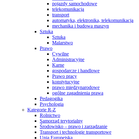
pojazdy samochodowe
telekomunikacja
transport
automatyka, elektronika, telekomunikacja
mechanika i budowa maszyn
Sztuka
Sztuka
Malarstwo
Prawo
Cywilne
Administracyjne
Karne
gospodarcze i handlowe
Prawo pracy
konstytucyjne
prawo międzynarodowe
ogólne zagadnienia prawa
Pedagogika
Psychologia
Kategorie R-Z
Rolnictwo
Samorząd terytorialny
Środowisko – prawo i zarządzanie
Transport i technologie transportowe
Unia Europejska