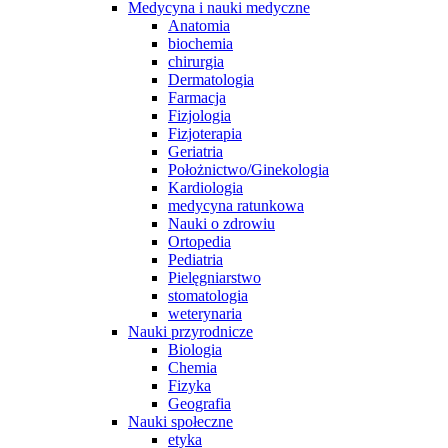
Medycyna i nauki medyczne
Anatomia
biochemia
chirurgia
Dermatologia
Farmacja
Fizjologia
Fizjoterapia
Geriatria
Położnictwo/Ginekologia
Kardiologia
medycyna ratunkowa
Nauki o zdrowiu
Ortopedia
Pediatria
Pielęgniarstwo
stomatologia
weterynaria
Nauki przyrodnicze
Biologia
Chemia
Fizyka
Geografia
Nauki społeczne
etyka