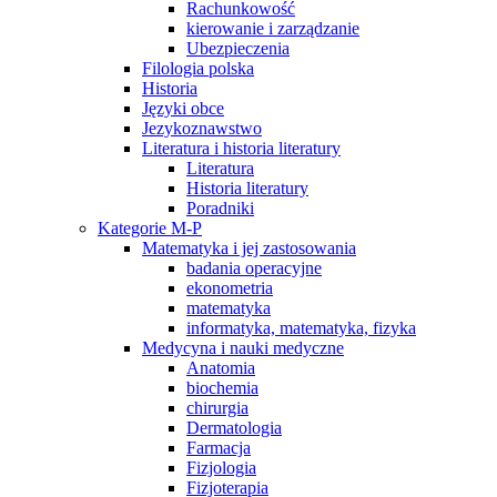
Rachunkowość
kierowanie i zarządzanie
Ubezpieczenia
Filologia polska
Historia
Języki obce
Jezykoznawstwo
Literatura i historia literatury
Literatura
Historia literatury
Poradniki
Kategorie M-P
Matematyka i jej zastosowania
badania operacyjne
ekonometria
matematyka
informatyka, matematyka, fizyka
Medycyna i nauki medyczne
Anatomia
biochemia
chirurgia
Dermatologia
Farmacja
Fizjologia
Fizjoterapia