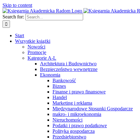
Skip to content
Search for:
Start
Wszystkie książki
Nowości
Promocje
Kategorie A-L
Architektura i Budownictwo
Bezpieczeństwo wewnętrzne
Ekonomia
Bankowość
Biznes
Finanse i prawo finansowe
Handel
Marketing i reklama
Międzynarodowe Stosunki Gospodarcze
makro- i mikroekonomia
Nieruchomości
Podatki i prawo podatkowe
Polityka gospodarcza
Przedsiębiorstwo