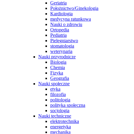
Geriatria
Położnictwo/Ginekologia
Kardiologia
medycyna ratunkowa
Nauki o zdrowiu
Ortopedia
Pediatria
Pielęgniarstwo
stomatologia
weterynaria
Nauki przyrodnicze
Biologia
Chemia
Fizyka
Geografia
Nauki społeczne
etyka
filozofia
politologia
polityka społeczna
socjologia
Nauki techniczne
elektrotechnika
energetyka
mechanika