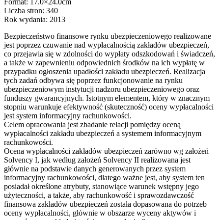
Format: 17.0×24.0cm
Liczba stron: 340
Rok wydania: 2013
Bezpieczeństwo finansowe rynku ubezpieczeniowego realizowane
jest poprzez czuwanie nad wypłacalnością zakładów ubezpieczeń,
co przejawia się w zdolności do wypłaty odszkodowań i świadczeń,
a także w zapewnieniu odpowiednich środków na ich wypłatę w
przypadku ogłoszenia upadłości zakładu ubezpieczeń. Realizacja
tych zadań odbywa się poprzez funkcjonowanie na rynku
ubezpieczeniowym instytucji nadzoru ubezpieczeniowego oraz
funduszy gwarancyjnych. Istotnym elementem, który w znacznym
stopniu warunkuje efektywność (skuteczność) oceny wypłacalności
jest system informacyjny rachunkowości.
Celem opracowania jest zbadanie relacji pomiędzy oceną
wypłacalności zakładu ubezpieczeń a systemem informacyjnym
rachunkowości.
Ocena wypłacalności zakładów ubezpieczeń zarówno wg założeń
Solvency I, jak według założeń Solvency II realizowana jest
głównie na podstawie danych generowanych przez system
informacyjny rachunkowości, dlatego ważne jest, aby system ten
posiadał określone atrybuty, stanowiące warunek wstępny jego
użyteczności, a także, aby rachunkowość i sprawozdawczość
finansowa zakładów ubezpieczeń została dopasowana do potrzeb
oceny wypłacalności, głównie w obszarze wyceny aktywów i