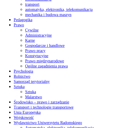
transport
automatyka, elektronika, telekomunikacja
mechanika i budowa maszyn
Pedagogika
Prawo
Cywilne
Administracyjne
Karne
Gospodarcze i handlowe
Prawo pracy
Konstytucyjne
Prawo międzynarodowe
Ogólne zagadnienia prawa
Psychologia
Rolnictwo
Samorząd terytorialny
Sztuka
Sztuka
Malarstwo
Środowisko – prawo i zarządzanie
Transport i technologie transportowe
Unia Europejska
Wojskowość
Wydawnictwo Uniwersytetu Radomskiego
Automatyka, elektronika, telekomunikacja