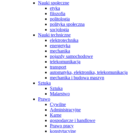
Nauki społeczne
etyka
filozofia
politologia
polityka społeczna
socjologia
Nauki techniczne
elektrotechnika
energetyka
mechanika
pojazdy samochodowe
telekomunikacja
transport
automatyka, elektronika, telekomunikacja
mechanika i budowa maszyn
Sztuka
Sztuka
Malarstwo
Prawo
Cywilne
Administracyjne
Karne
gospodarcze i handlowe
Prawo pracy
konstytucyjne