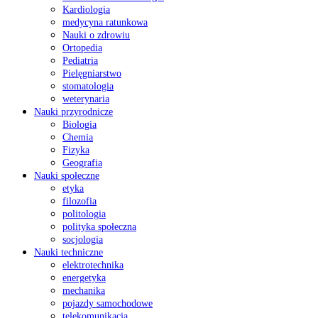
Kardiologia
medycyna ratunkowa
Nauki o zdrowiu
Ortopedia
Pediatria
Pielęgniarstwo
stomatologia
weterynaria
Nauki przyrodnicze
Biologia
Chemia
Fizyka
Geografia
Nauki społeczne
etyka
filozofia
politologia
polityka społeczna
socjologia
Nauki techniczne
elektrotechnika
energetyka
mechanika
pojazdy samochodowe
telekomunikacja