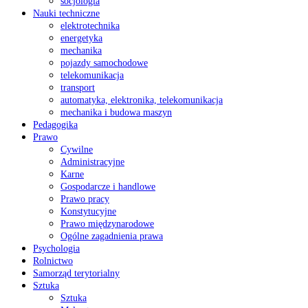
socjologia
Nauki techniczne
elektrotechnika
energetyka
mechanika
pojazdy samochodowe
telekomunikacja
transport
automatyka, elektronika, telekomunikacja
mechanika i budowa maszyn
Pedagogika
Prawo
Cywilne
Administracyjne
Karne
Gospodarcze i handlowe
Prawo pracy
Konstytucyjne
Prawo międzynarodowe
Ogólne zagadnienia prawa
Psychologia
Rolnictwo
Samorząd terytorialny
Sztuka
Sztuka