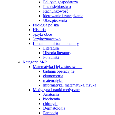
Polityka gospodarcza
Przedsiębiorstwo
Rachunkowość
kierowanie i zarządzanie
Ubezpieczenia
Filologia polska
Historia
Języki obce
Jezykoznawstwo
Literatura i historia literatury
Literatura
Historia literatury
Poradniki
Kategorie M-P
Matematyka i jej zastosowania
badania operacyjne
ekonometria
matematyka
informatyka, matematyka, fizyka
Medycyna i nauki medyczne
Anatomia
biochemia
chirurgia
Dermatologia
Farmacja