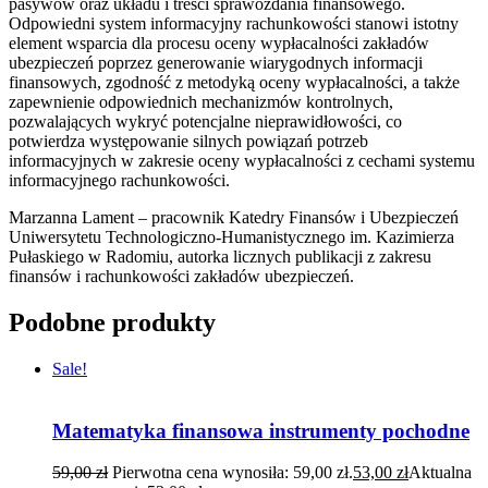
pasywów oraz układu i treści sprawozdania finansowego.
Odpowiedni system informacyjny rachunkowości stanowi istotny
element wsparcia dla procesu oceny wypłacalności zakładów
ubezpieczeń poprzez generowanie wiarygodnych informacji
finansowych, zgodność z metodyką oceny wypłacalności, a także
zapewnienie odpowiednich mechanizmów kontrolnych,
pozwalających wykryć potencjalne nieprawidłowości, co
potwierdza występowanie silnych powiązań potrzeb
informacyjnych w zakresie oceny wypłacalności z cechami systemu
informacyjnego rachunkowości.
Marzanna Lament – pracownik Katedry Finansów i Ubezpieczeń
Uniwersytetu Technologiczno-Humanistycznego im. Kazimierza
Pułaskiego w Radomiu, autorka licznych publikacji z zakresu
finansów i rachunkowości zakładów ubezpieczeń.
Podobne produkty
Sale!
Matematyka finansowa instrumenty pochodne
59,00
zł
Pierwotna cena wynosiła: 59,00 zł.
53,00
zł
Aktualna