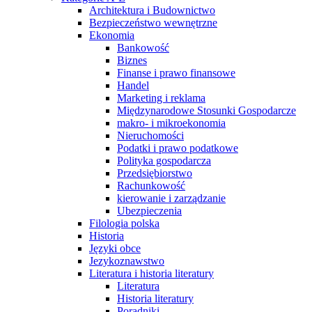
Architektura i Budownictwo
Bezpieczeństwo wewnętrzne
Ekonomia
Bankowość
Biznes
Finanse i prawo finansowe
Handel
Marketing i reklama
Międzynarodowe Stosunki Gospodarcze
makro- i mikroekonomia
Nieruchomości
Podatki i prawo podatkowe
Polityka gospodarcza
Przedsiębiorstwo
Rachunkowość
kierowanie i zarządzanie
Ubezpieczenia
Filologia polska
Historia
Języki obce
Jezykoznawstwo
Literatura i historia literatury
Literatura
Historia literatury
Poradniki