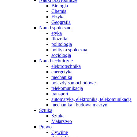
Nauki przyrodnicze
Biologia
Chemia
Fizyka
Geografia
Nauki społeczne
etyka
filozofia
politologia
polityka społeczna
socjologia
Nauki techniczne
elektrotechnika
energetyka
mechanika
pojazdy samochodowe
telekomunikacja
transport
automatyka, elektronika, telekomunikacja
mechanika i budowa maszyn
Sztuka
Sztuka
Malarstwo
Prawo
Cywilne