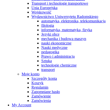
Transport i technologie transportowe
Unia Europejska
Wojskowość
Wydawnictwo Uniwersytetu Radomskiego
automatyka, elektronika, telekomunikacja
filologia
informatyka, matematyka, fizyka
Języki obce
mechanika i budowa maszyn
nauki ekonomiczne
Nauki medyczne
pedagogika
Prawo i administracja
Sztuka
technologie chemiczne
transport
Moje konto
Szczegóły konta
Koszyk
Regulamin
Zapomniane hasło
Zamówienie
Zamówienia
My Account