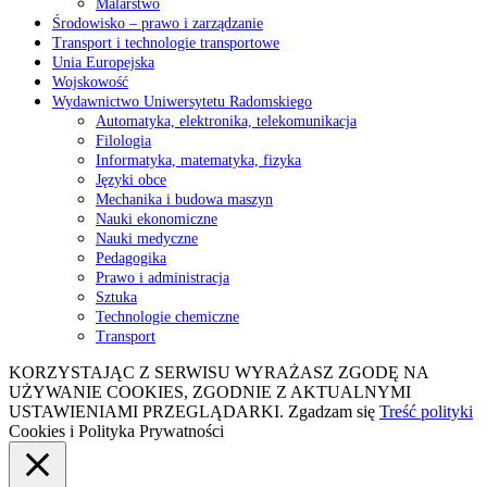
Malarstwo
Środowisko – prawo i zarządzanie
Transport i technologie transportowe
Unia Europejska
Wojskowość
Wydawnictwo Uniwersytetu Radomskiego
Automatyka, elektronika, telekomunikacja
Filologia
Informatyka, matematyka, fizyka
Języki obce
Mechanika i budowa maszyn
Nauki ekonomiczne
Nauki medyczne
Pedagogika
Prawo i administracja
Sztuka
Technologie chemiczne
Transport
KORZYSTAJĄC Z SERWISU WYRAŻASZ ZGODĘ NA
UŻYWANIE COOKIES, ZGODNIE Z AKTUALNYMI
USTAWIENIAMI PRZEGLĄDARKI.
Zgadzam się
Treść polityki
Cookies i Polityka Prywatności