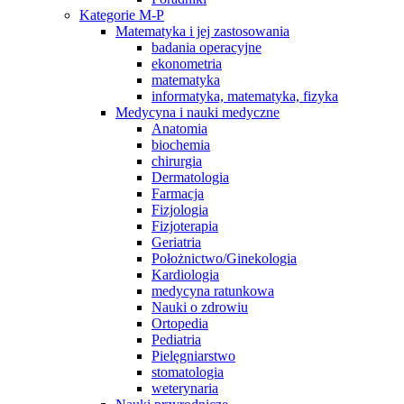
Kategorie M-P
Matematyka i jej zastosowania
badania operacyjne
ekonometria
matematyka
informatyka, matematyka, fizyka
Medycyna i nauki medyczne
Anatomia
biochemia
chirurgia
Dermatologia
Farmacja
Fizjologia
Fizjoterapia
Geriatria
Położnictwo/Ginekologia
Kardiologia
medycyna ratunkowa
Nauki o zdrowiu
Ortopedia
Pediatria
Pielęgniarstwo
stomatologia
weterynaria