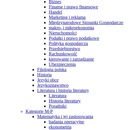
Biznes
Finanse i prawo finansowe
Handel
Marketing i reklama
Międzynarodowe Stosunki Gospodarcze
makro- i mikroekonomia
Nieruchomości
Podatki i prawo podatkowe
Polityka gospodarcza
Przedsiębiorstwo
Rachunkowość
kierowanie i zarządzanie
Ubezpieczenia
Filologia polska
Historia
Języki obce
Jezykoznawstwo
Literatura i historia literatury
Literatura
Historia literatury
Poradniki
Kategorie M-P
Matematyka i jej zastosowania
badania operacyjne
ekonometria