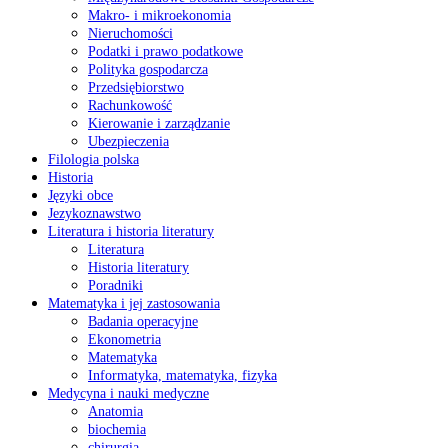
Makro- i mikroekonomia
Nieruchomości
Podatki i prawo podatkowe
Polityka gospodarcza
Przedsiębiorstwo
Rachunkowość
Kierowanie i zarządzanie
Ubezpieczenia
Filologia polska
Historia
Języki obce
Jezykoznawstwo
Literatura i historia literatury
Literatura
Historia literatury
Poradniki
Matematyka i jej zastosowania
Badania operacyjne
Ekonometria
Matematyka
Informatyka, matematyka, fizyka
Medycyna i nauki medyczne
Anatomia
biochemia
chirurgia