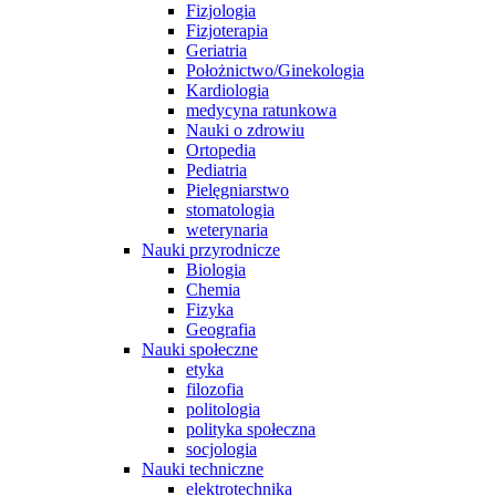
Fizjologia
Fizjoterapia
Geriatria
Położnictwo/Ginekologia
Kardiologia
medycyna ratunkowa
Nauki o zdrowiu
Ortopedia
Pediatria
Pielęgniarstwo
stomatologia
weterynaria
Nauki przyrodnicze
Biologia
Chemia
Fizyka
Geografia
Nauki społeczne
etyka
filozofia
politologia
polityka społeczna
socjologia
Nauki techniczne
elektrotechnika