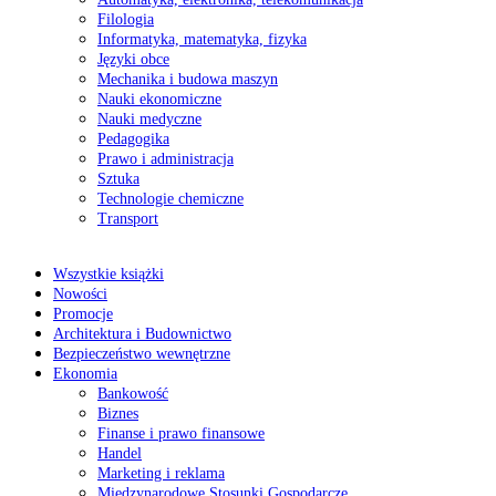
Filologia
Informatyka, matematyka, fizyka
Języki obce
Mechanika i budowa maszyn
Nauki ekonomiczne
Nauki medyczne
Pedagogika
Prawo i administracja
Sztuka
Technologie chemiczne
Transport
Wszystkie książki
Nowości
Promocje
Architektura i Budownictwo
Bezpieczeństwo wewnętrzne
Ekonomia
Bankowość
Biznes
Finanse i prawo finansowe
Handel
Marketing i reklama
Międzynarodowe Stosunki Gospodarcze