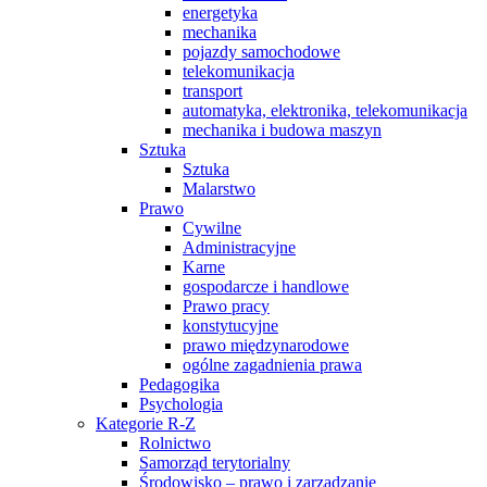
energetyka
mechanika
pojazdy samochodowe
telekomunikacja
transport
automatyka, elektronika, telekomunikacja
mechanika i budowa maszyn
Sztuka
Sztuka
Malarstwo
Prawo
Cywilne
Administracyjne
Karne
gospodarcze i handlowe
Prawo pracy
konstytucyjne
prawo międzynarodowe
ogólne zagadnienia prawa
Pedagogika
Psychologia
Kategorie R-Z
Rolnictwo
Samorząd terytorialny
Środowisko – prawo i zarządzanie