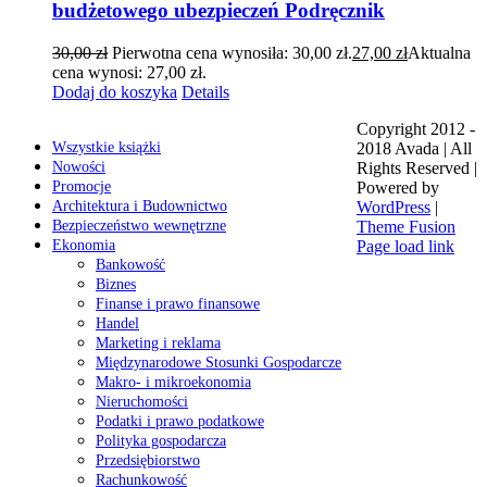
budżetowego ubezpieczeń Podręcznik
30,00
zł
Pierwotna cena wynosiła: 30,00 zł.
27,00
zł
Aktualna
cena wynosi: 27,00 zł.
Dodaj do koszyka
Details
Copyright 2012 -
Wszystkie książki
2018 Avada | All
Nowości
Rights Reserved |
Promocje
Powered by
Architektura i Budownictwo
WordPress
|
Bezpieczeństwo wewnętrzne
Theme Fusion
Ekonomia
Page load link
Bankowość
Biznes
Finanse i prawo finansowe
Handel
Marketing i reklama
Międzynarodowe Stosunki Gospodarcze
Makro- i mikroekonomia
Nieruchomości
Podatki i prawo podatkowe
Polityka gospodarcza
Przedsiębiorstwo
Rachunkowość