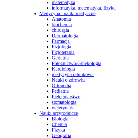
matematyka
informatyka, matematyka, fizyka
Medycyna i nauki medyczne
Anatomia
biochemia
chirurgia
Dermatologia
Farmacja
Fizjologia
Fizjoterapia
Geriatria
Położnictwo/Ginekologia
Kardiologia
medycyna ratunkowa
Nauki o zdrowiu
Ortopedia
Pediatria
Pielęgniarstwo
stomatologia
weterynaria
Nauki przyrodnicze
Biologia
Chemia
Fizyka
Geografia