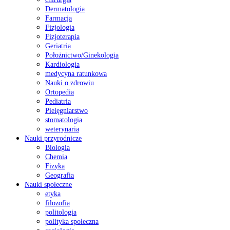
Dermatologia
Farmacja
Fizjologia
Fizjoterapia
Geriatria
Położnictwo/Ginekologia
Kardiologia
medycyna ratunkowa
Nauki o zdrowiu
Ortopedia
Pediatria
Pielęgniarstwo
stomatologia
weterynaria
Nauki przyrodnicze
Biologia
Chemia
Fizyka
Geografia
Nauki społeczne
etyka
filozofia
politologia
polityka społeczna