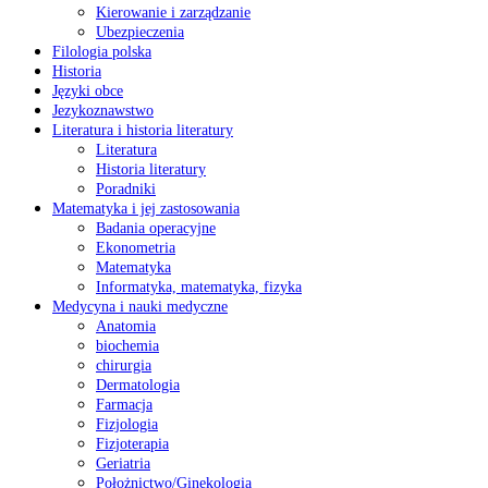
Kierowanie i zarządzanie
Ubezpieczenia
Filologia polska
Historia
Języki obce
Jezykoznawstwo
Literatura i historia literatury
Literatura
Historia literatury
Poradniki
Matematyka i jej zastosowania
Badania operacyjne
Ekonometria
Matematyka
Informatyka, matematyka, fizyka
Medycyna i nauki medyczne
Anatomia
biochemia
chirurgia
Dermatologia
Farmacja
Fizjologia
Fizjoterapia
Geriatria
Położnictwo/Ginekologia