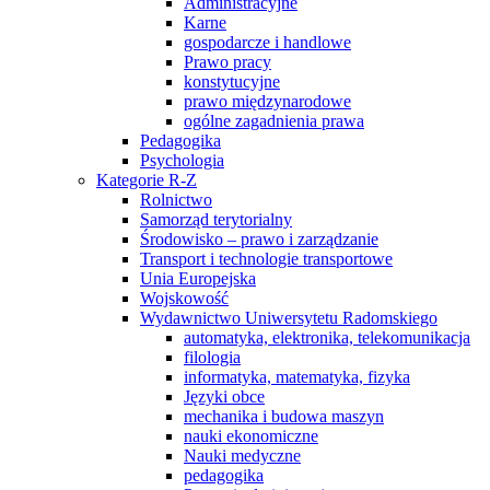
Administracyjne
Karne
gospodarcze i handlowe
Prawo pracy
konstytucyjne
prawo międzynarodowe
ogólne zagadnienia prawa
Pedagogika
Psychologia
Kategorie R-Z
Rolnictwo
Samorząd terytorialny
Środowisko – prawo i zarządzanie
Transport i technologie transportowe
Unia Europejska
Wojskowość
Wydawnictwo Uniwersytetu Radomskiego
automatyka, elektronika, telekomunikacja
filologia
informatyka, matematyka, fizyka
Języki obce
mechanika i budowa maszyn
nauki ekonomiczne
Nauki medyczne
pedagogika