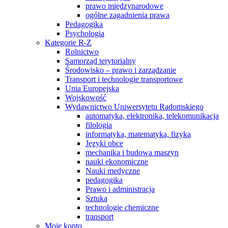
prawo międzynarodowe
ogólne zagadnienia prawa
Pedagogika
Psychologia
Kategorie R-Z
Rolnictwo
Samorząd terytorialny
Środowisko – prawo i zarządzanie
Transport i technologie transportowe
Unia Europejska
Wojskowość
Wydawnictwo Uniwersytetu Radomskiego
automatyka, elektronika, telekomunikacja
filologia
informatyka, matematyka, fizyka
Języki obce
mechanika i budowa maszyn
nauki ekonomiczne
Nauki medyczne
pedagogika
Prawo i administracja
Sztuka
technologie chemiczne
transport
Moje konto