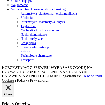
Unia Europejska
Wojskowość
Wydawnictwo Uniwersytetu Radomskiego
Automatyka, elektronika, telekomunikacja
Filologia
Informatyka, matematyka, fizyka
Języki obce
Mechanika i budowa maszyn
Nauki ekonomiczne
Nauki medyczne
Pedagogika
Prawo i administracja
Sztuka
Technologie chemiczne
Transport
KORZYSTAJĄC Z SERWISU WYRAŻASZ ZGODĘ NA
UŻYWANIE COOKIES, ZGODNIE Z AKTUALNYMI
USTAWIENIAMI PRZEGLĄDARKI.
Zgadzam się
Treść polityki
Cookies i Polityka Prywatności
Close
Privacy Overview