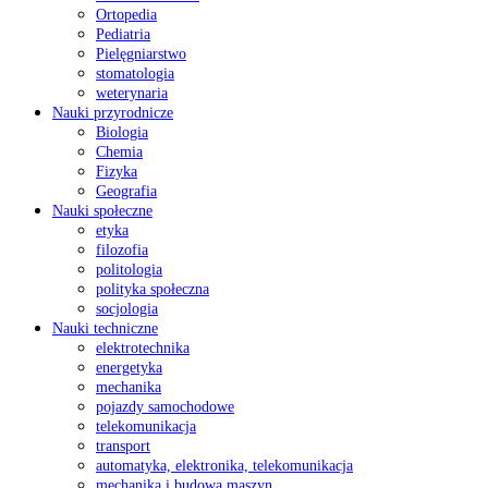
Ortopedia
Pediatria
Pielęgniarstwo
stomatologia
weterynaria
Nauki przyrodnicze
Biologia
Chemia
Fizyka
Geografia
Nauki społeczne
etyka
filozofia
politologia
polityka społeczna
socjologia
Nauki techniczne
elektrotechnika
energetyka
mechanika
pojazdy samochodowe
telekomunikacja
transport
automatyka, elektronika, telekomunikacja
mechanika i budowa maszyn