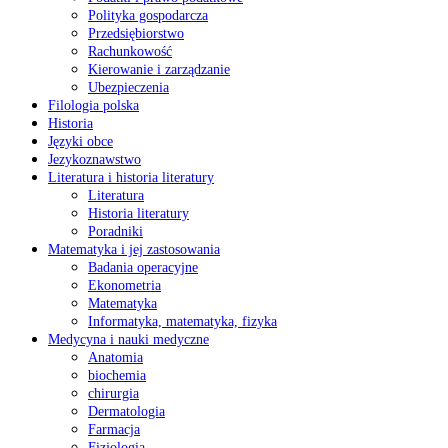
Polityka gospodarcza
Przedsiębiorstwo
Rachunkowość
Kierowanie i zarządzanie
Ubezpieczenia
Filologia polska
Historia
Języki obce
Jezykoznawstwo
Literatura i historia literatury
Literatura
Historia literatury
Poradniki
Matematyka i jej zastosowania
Badania operacyjne
Ekonometria
Matematyka
Informatyka, matematyka, fizyka
Medycyna i nauki medyczne
Anatomia
biochemia
chirurgia
Dermatologia
Farmacja
Fizjologia