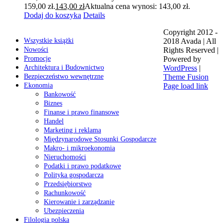
159,00 zł.
143,00
zł
Aktualna cena wynosi: 143,00 zł.
Dodaj do koszyka
Details
Copyright 2012 -
Wszystkie książki
2018 Avada | All
Nowości
Rights Reserved |
Promocje
Powered by
Architektura i Budownictwo
WordPress
|
Bezpieczeństwo wewnętrzne
Theme Fusion
Ekonomia
Page load link
Bankowość
Biznes
Finanse i prawo finansowe
Handel
Marketing i reklama
Międzynarodowe Stosunki Gospodarcze
Makro- i mikroekonomia
Nieruchomości
Podatki i prawo podatkowe
Polityka gospodarcza
Przedsiębiorstwo
Rachunkowość
Kierowanie i zarządzanie
Ubezpieczenia
Filologia polska