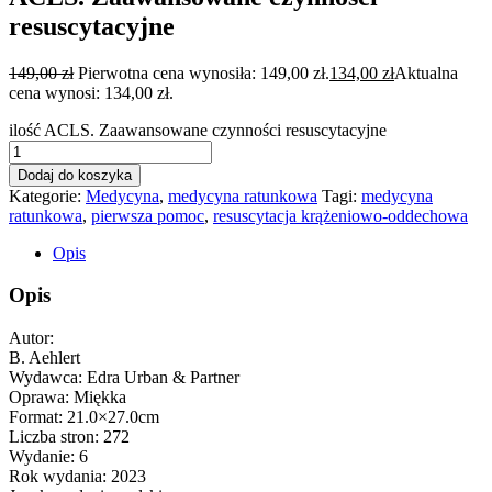
resuscytacyjne
149,00
zł
Pierwotna cena wynosiła: 149,00 zł.
134,00
zł
Aktualna
cena wynosi: 134,00 zł.
ilość ACLS. Zaawansowane czynności resuscytacyjne
Dodaj do koszyka
Kategorie:
Medycyna
,
medycyna ratunkowa
Tagi:
medycyna
ratunkowa
,
pierwsza pomoc
,
resuscytacja krążeniowo-oddechowa
Opis
Opis
Autor:
B. Aehlert
Wydawca: Edra Urban & Partner
Oprawa: Miękka
Format: 21.0×27.0cm
Liczba stron: 272
Wydanie: 6
Rok wydania: 2023