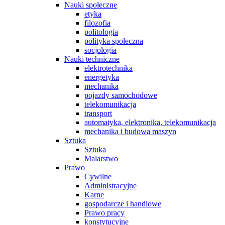
Nauki społeczne
etyka
filozofia
politologia
polityka społeczna
socjologia
Nauki techniczne
elektrotechnika
energetyka
mechanika
pojazdy samochodowe
telekomunikacja
transport
automatyka, elektronika, telekomunikacja
mechanika i budowa maszyn
Sztuka
Sztuka
Malarstwo
Prawo
Cywilne
Administracyjne
Karne
gospodarcze i handlowe
Prawo pracy
konstytucyjne