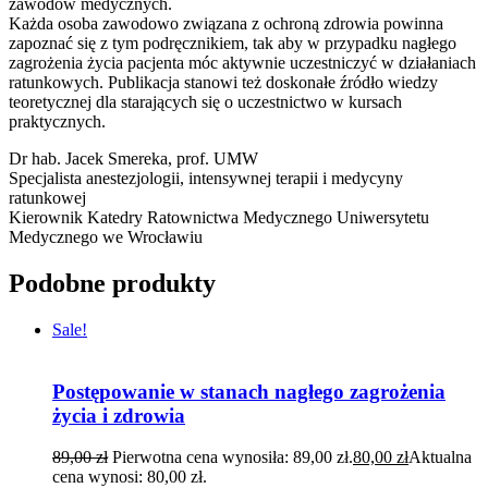
zawodów medycznych.
Każda osoba zawodowo związana z ochroną zdrowia powinna
zapoznać się z tym podręcznikiem, tak aby w przypadku nagłego
zagrożenia życia pacjenta móc aktywnie uczestniczyć w działaniach
ratunkowych. Publikacja stanowi też doskonałe źródło wiedzy
teoretycznej dla starających się o uczestnictwo w kursach
praktycznych.
Dr hab. Jacek Smereka, prof. UMW
Specjalista anestezjologii, intensywnej terapii i medycyny
ratunkowej
Kierownik Katedry Ratownictwa Medycznego Uniwersytetu
Medycznego we Wrocławiu
Podobne produkty
Sale!
Postępowanie w stanach nagłego zagrożenia
życia i zdrowia
89,00
zł
Pierwotna cena wynosiła: 89,00 zł.
80,00
zł
Aktualna
cena wynosi: 80,00 zł.