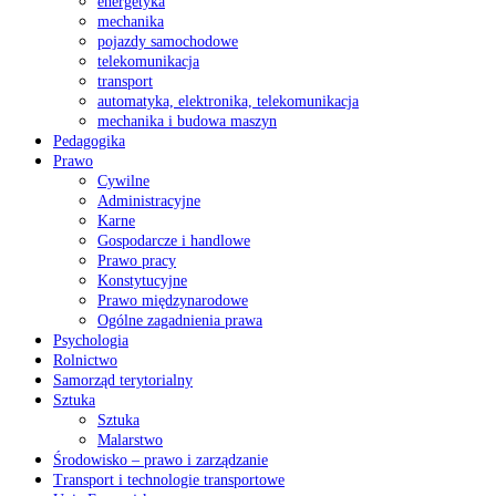
energetyka
mechanika
pojazdy samochodowe
telekomunikacja
transport
automatyka, elektronika, telekomunikacja
mechanika i budowa maszyn
Pedagogika
Prawo
Cywilne
Administracyjne
Karne
Gospodarcze i handlowe
Prawo pracy
Konstytucyjne
Prawo międzynarodowe
Ogólne zagadnienia prawa
Psychologia
Rolnictwo
Samorząd terytorialny
Sztuka
Sztuka
Malarstwo
Środowisko – prawo i zarządzanie
Transport i technologie transportowe