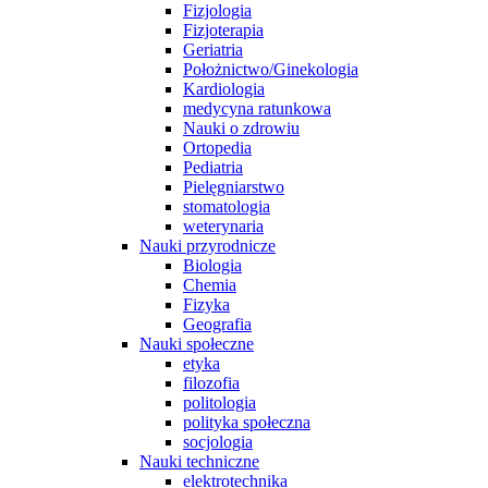
Fizjologia
Fizjoterapia
Geriatria
Położnictwo/Ginekologia
Kardiologia
medycyna ratunkowa
Nauki o zdrowiu
Ortopedia
Pediatria
Pielęgniarstwo
stomatologia
weterynaria
Nauki przyrodnicze
Biologia
Chemia
Fizyka
Geografia
Nauki społeczne
etyka
filozofia
politologia
polityka społeczna
socjologia
Nauki techniczne
elektrotechnika