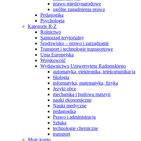
prawo międzynarodowe
ogólne zagadnienia prawa
Pedagogika
Psychologia
Kategorie R-Z
Rolnictwo
Samorząd terytorialny
Środowisko – prawo i zarządzanie
Transport i technologie transportowe
Unia Europejska
Wojskowość
Wydawnictwo Uniwersytetu Radomskiego
automatyka, elektronika, telekomunikacja
filologia
informatyka, matematyka, fizyka
Języki obce
mechanika i budowa maszyn
nauki ekonomiczne
Nauki medyczne
pedagogika
Prawo i administracja
Sztuka
technologie chemiczne
transport
Moje konto