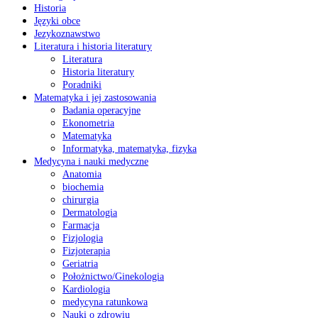
Historia
Języki obce
Jezykoznawstwo
Literatura i historia literatury
Literatura
Historia literatury
Poradniki
Matematyka i jej zastosowania
Badania operacyjne
Ekonometria
Matematyka
Informatyka, matematyka, fizyka
Medycyna i nauki medyczne
Anatomia
biochemia
chirurgia
Dermatologia
Farmacja
Fizjologia
Fizjoterapia
Geriatria
Położnictwo/Ginekologia
Kardiologia
medycyna ratunkowa
Nauki o zdrowiu