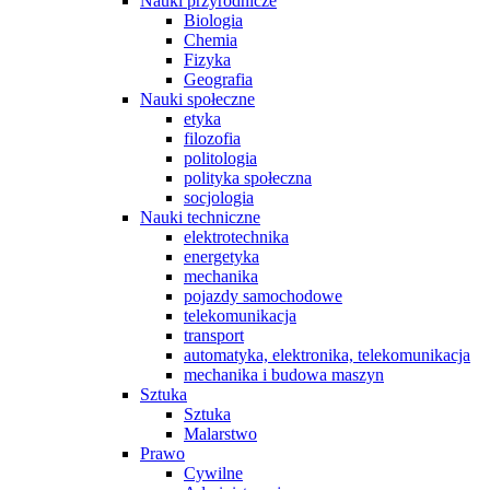
Nauki przyrodnicze
Biologia
Chemia
Fizyka
Geografia
Nauki społeczne
etyka
filozofia
politologia
polityka społeczna
socjologia
Nauki techniczne
elektrotechnika
energetyka
mechanika
pojazdy samochodowe
telekomunikacja
transport
automatyka, elektronika, telekomunikacja
mechanika i budowa maszyn
Sztuka
Sztuka
Malarstwo
Prawo
Cywilne