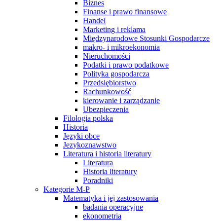
Biznes
Finanse i prawo finansowe
Handel
Marketing i reklama
Międzynarodowe Stosunki Gospodarcze
makro- i mikroekonomia
Nieruchomości
Podatki i prawo podatkowe
Polityka gospodarcza
Przedsiębiorstwo
Rachunkowość
kierowanie i zarządzanie
Ubezpieczenia
Filologia polska
Historia
Języki obce
Jezykoznawstwo
Literatura i historia literatury
Literatura
Historia literatury
Poradniki
Kategorie M-P
Matematyka i jej zastosowania
badania operacyjne
ekonometria