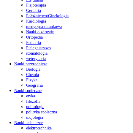
Fizjoterapia
Geriatria
Położnictwo/Ginekologia
Kardiologia
medycyna ratunkowa
Nauki o zdrowiu
Ortopedia
Pediatria
Pielęgniarstwo
stomatologia
weterynaria
Nauki przyrodnicze
Biologia
Chemia
Fizyka
Geografia
Nauki społeczne
etyka
filozofia
politologia
polityka społeczna
socjologia
Nauki techniczne
elektrotechnika