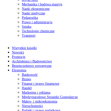
Mechanika i budowa maszyn
Nauki ekonomiczne
Nauki medyczne
Pedagogika
Prawo i administracja
Sztuka
Technologie chemiczne
Transport
Wszystkie książki
Nowości
Promocje
Architektura i Budownictwo
Bezpieczeństwo wewnętrzne
Ekonomia
Bankowość
Biznes
Finanse i prawo finansowe
Handel
Marketing i reklama
Międzynarodowe Stosunki Gospodarcze
Makro- i mikroekonomia
Nieruchomości
Podatki i prawo podatkowe