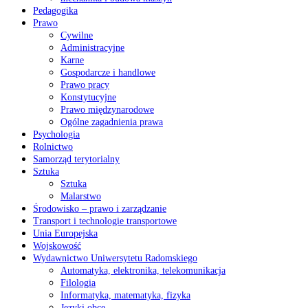
Pedagogika
Prawo
Cywilne
Administracyjne
Karne
Gospodarcze i handlowe
Prawo pracy
Konstytucyjne
Prawo międzynarodowe
Ogólne zagadnienia prawa
Psychologia
Rolnictwo
Samorząd terytorialny
Sztuka
Sztuka
Malarstwo
Środowisko – prawo i zarządzanie
Transport i technologie transportowe
Unia Europejska
Wojskowość
Wydawnictwo Uniwersytetu Radomskiego
Automatyka, elektronika, telekomunikacja
Filologia
Informatyka, matematyka, fizyka
Języki obce