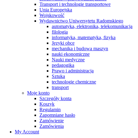
Transport i technologie transportowe
Unia Europejska
Wojskowość
Wydawnictwo Uniwersytetu Radomskiego
automatyka, elektronika, telekomunikacja
filologia
informatyka, matematyka, fizyka
Języki obce
mechanika i budowa maszyn
nauki ekonomiczne
Nauki medyczne
pedagogika
Prawo i administracja
Sztuka
technologie chemiczne
transport
Moje konto
Szczegóły konta
Koszyk
Regulamin
Zapomniane hasło
Zamówienie
Zamówienia
My Account