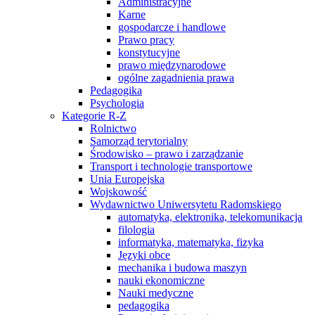
Administracyjne
Karne
gospodarcze i handlowe
Prawo pracy
konstytucyjne
prawo międzynarodowe
ogólne zagadnienia prawa
Pedagogika
Psychologia
Kategorie R-Z
Rolnictwo
Samorząd terytorialny
Środowisko – prawo i zarządzanie
Transport i technologie transportowe
Unia Europejska
Wojskowość
Wydawnictwo Uniwersytetu Radomskiego
automatyka, elektronika, telekomunikacja
filologia
informatyka, matematyka, fizyka
Języki obce
mechanika i budowa maszyn
nauki ekonomiczne
Nauki medyczne
pedagogika