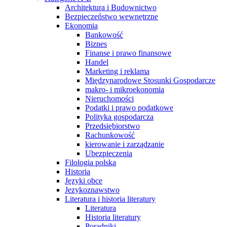
Architektura i Budownictwo
Bezpieczeństwo wewnętrzne
Ekonomia
Bankowość
Biznes
Finanse i prawo finansowe
Handel
Marketing i reklama
Międzynarodowe Stosunki Gospodarcze
makro- i mikroekonomia
Nieruchomości
Podatki i prawo podatkowe
Polityka gospodarcza
Przedsiębiorstwo
Rachunkowość
kierowanie i zarządzanie
Ubezpieczenia
Filologia polska
Historia
Języki obce
Jezykoznawstwo
Literatura i historia literatury
Literatura
Historia literatury
Poradniki