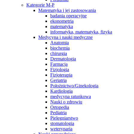
Kategorie M-P
Matematyka i jej zastosowania
badania operacyjne
ekonometria
matematyka
informatyka, matematyka, fizyka
Medycyna i nauki medyczne
Anatomia
biochemia
chirurgia
Dermatologia
Farmacja
Fizjologia
Fizjoterapia
Geriatria
Położnictwo/Ginekologia
Kardiologia
medycyna ratunkowa
Nauki o zdrowiu
Ortopedia
Pediatria
Pielęgniarstwo
stomatologia
weterynaria