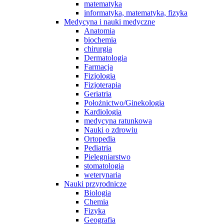
matematyka
informatyka, matematyka, fizyka
Medycyna i nauki medyczne
Anatomia
biochemia
chirurgia
Dermatologia
Farmacja
Fizjologia
Fizjoterapia
Geriatria
Położnictwo/Ginekologia
Kardiologia
medycyna ratunkowa
Nauki o zdrowiu
Ortopedia
Pediatria
Pielęgniarstwo
stomatologia
weterynaria
Nauki przyrodnicze
Biologia
Chemia
Fizyka
Geografia