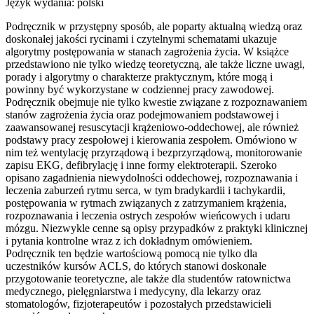
Język wydania: polski
Podręcznik w przystępny sposób, ale poparty aktualną wiedzą oraz
doskonałej jakości rycinami i czytelnymi schematami ukazuje
algorytmy postępowania w stanach zagrożenia życia. W książce
przedstawiono nie tylko wiedzę teoretyczną, ale także liczne uwagi,
porady i algorytmy o charakterze praktycznym, które mogą i
powinny być wykorzystane w codziennej pracy zawodowej.
Podręcznik obejmuje nie tylko kwestie związane z rozpoznawaniem
stanów zagrożenia życia oraz podejmowaniem podstawowej i
zaawansowanej resuscytacji krążeniowo-oddechowej, ale również
podstawy pracy zespołowej i kierowania zespołem. Omówiono w
nim też wentylację przyrządową i bezprzyrządową, monitorowanie
zapisu EKG, defibrylację i inne formy elektroterapii. Szeroko
opisano zagadnienia niewydolności oddechowej, rozpoznawania i
leczenia zaburzeń rytmu serca, w tym bradykardii i tachykardii,
postępowania w rytmach związanych z zatrzymaniem krążenia,
rozpoznawania i leczenia ostrych zespołów wieńcowych i udaru
mózgu. Niezwykle cenne są opisy przypadków z praktyki klinicznej
i pytania kontrolne wraz z ich dokładnym omówieniem.
Podręcznik ten będzie wartościową pomocą nie tylko dla
uczestników kursów ACLS, do których stanowi doskonałe
przygotowanie teoretyczne, ale także dla studentów ratownictwa
medycznego, pielęgniarstwa i medycyny, dla lekarzy oraz
stomatologów, fizjoterapeutów i pozostałych przedstawicieli