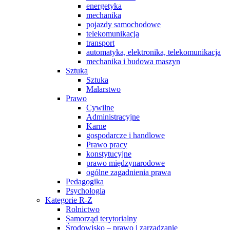
energetyka
mechanika
pojazdy samochodowe
telekomunikacja
transport
automatyka, elektronika, telekomunikacja
mechanika i budowa maszyn
Sztuka
Sztuka
Malarstwo
Prawo
Cywilne
Administracyjne
Karne
gospodarcze i handlowe
Prawo pracy
konstytucyjne
prawo międzynarodowe
ogólne zagadnienia prawa
Pedagogika
Psychologia
Kategorie R-Z
Rolnictwo
Samorząd terytorialny
Środowisko – prawo i zarządzanie