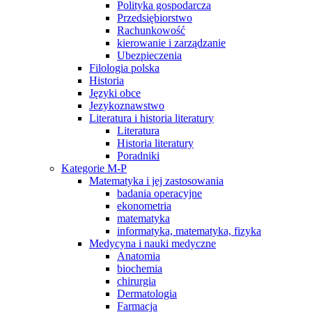
Polityka gospodarcza
Przedsiębiorstwo
Rachunkowość
kierowanie i zarządzanie
Ubezpieczenia
Filologia polska
Historia
Języki obce
Jezykoznawstwo
Literatura i historia literatury
Literatura
Historia literatury
Poradniki
Kategorie M-P
Matematyka i jej zastosowania
badania operacyjne
ekonometria
matematyka
informatyka, matematyka, fizyka
Medycyna i nauki medyczne
Anatomia
biochemia
chirurgia
Dermatologia
Farmacja