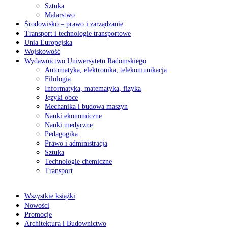
Sztuka
Malarstwo
Środowisko – prawo i zarządzanie
Transport i technologie transportowe
Unia Europejska
Wojskowość
Wydawnictwo Uniwersytetu Radomskiego
Automatyka, elektronika, telekomunikacja
Filologia
Informatyka, matematyka, fizyka
Języki obce
Mechanika i budowa maszyn
Nauki ekonomiczne
Nauki medyczne
Pedagogika
Prawo i administracja
Sztuka
Technologie chemiczne
Transport
Wszystkie książki
Nowości
Promocje
Architektura i Budownictwo