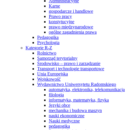
Administracyjne
Karne
gospodarcze i handlowe
Prawo pracy
konstytucyjne
prawo międzynarodowe
ogólne zagadnienia prawa
Pedagogika
Psychologia
Kategorie R-Z
Rolnictwo
Samorząd terytorialny
Środowisko – prawo i zarządzanie
Transport i technologie transportowe
Unia Europejska
Wojskowość
Wydawnictwo Uniwersytetu Radomskiego
automatyka, elektronika, telekomunikacja
filologia
informatyka, matematyka, fizyka
Języki obce
mechanika i budowa maszyn
nauki ekonomiczne
Nauki medyczne
pedagogika