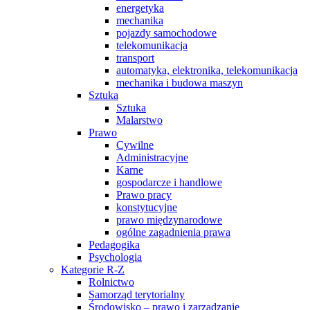
energetyka
mechanika
pojazdy samochodowe
telekomunikacja
transport
automatyka, elektronika, telekomunikacja
mechanika i budowa maszyn
Sztuka
Sztuka
Malarstwo
Prawo
Cywilne
Administracyjne
Karne
gospodarcze i handlowe
Prawo pracy
konstytucyjne
prawo międzynarodowe
ogólne zagadnienia prawa
Pedagogika
Psychologia
Kategorie R-Z
Rolnictwo
Samorząd terytorialny
Środowisko – prawo i zarządzanie