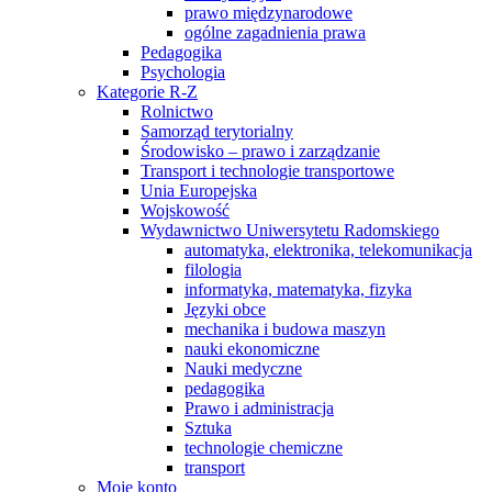
prawo międzynarodowe
ogólne zagadnienia prawa
Pedagogika
Psychologia
Kategorie R-Z
Rolnictwo
Samorząd terytorialny
Środowisko – prawo i zarządzanie
Transport i technologie transportowe
Unia Europejska
Wojskowość
Wydawnictwo Uniwersytetu Radomskiego
automatyka, elektronika, telekomunikacja
filologia
informatyka, matematyka, fizyka
Języki obce
mechanika i budowa maszyn
nauki ekonomiczne
Nauki medyczne
pedagogika
Prawo i administracja
Sztuka
technologie chemiczne
transport
Moje konto