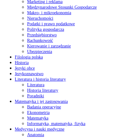
Marketing i reklama
Międzynarodowe Stosunki Gospodarcze
Makro- i mikroekonomia
Nieruchomości
Podatki i prawo podatkowe
Polityka gospodarcza
Przedsiębiorstwo
Rachunkowość
Kierowanie i zarządzanie
Ubezpieczenia
Filologia polska
Historia
Języki obce
Jezykoznawstwo
Literatura i historia literatury
Literatura
Historia literatury
Poradniki
Matematyka i jej zastosowania
Badania operacyjne
Ekonometria
Matematyka
Informatyka, matematyka, fizyka
Medycyna i nauki medyczne
Anatomia