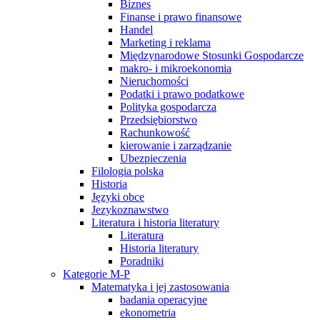
Biznes
Finanse i prawo finansowe
Handel
Marketing i reklama
Międzynarodowe Stosunki Gospodarcze
makro- i mikroekonomia
Nieruchomości
Podatki i prawo podatkowe
Polityka gospodarcza
Przedsiębiorstwo
Rachunkowość
kierowanie i zarządzanie
Ubezpieczenia
Filologia polska
Historia
Języki obce
Jezykoznawstwo
Literatura i historia literatury
Literatura
Historia literatury
Poradniki
Kategorie M-P
Matematyka i jej zastosowania
badania operacyjne
ekonometria