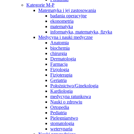
Kategorie M-P
Matematyka i jej zastosowania
badania operacyjne
ekonometria
matematyka
informatyka, matematyka, fizyka
Medycyna i nauki medyczne
Anatomia
biochemia
chirurgia
Dermatologia
Farmacja
Fizjologia
Fizjoterapia
Geriatria
Położnictwo/Ginekologia
Kardiologia
medycyna ratunkowa
Nauki o zdrowiu
Ortopedia
Pediatria
Pielęgniarstwo
stomatologia
weterynaria