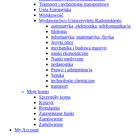
Transport i technologie transportowe
Unia Europejska
Wojskowość
Wydawnictwo Uniwersytetu Radomskiego
automatyka, elektronika, telekomunikacja
filologia
informatyka, matematyka, fizyka
Języki obce
mechanika i budowa maszyn
nauki ekonomiczne
Nauki medyczne
pedagogika
Prawo i administracja
Sztuka
technologie chemiczne
transport
Moje konto
Szczegóły konta
Koszyk
Regulamin
Zapomniane hasło
Zamówienie
Zamówienia
My Account