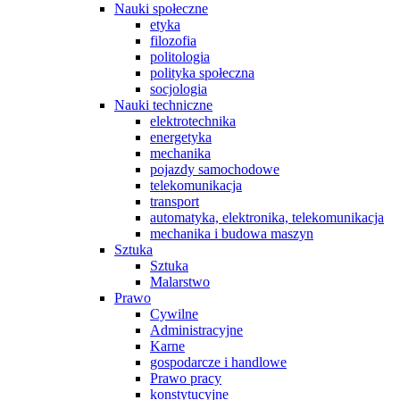
Nauki społeczne
etyka
filozofia
politologia
polityka społeczna
socjologia
Nauki techniczne
elektrotechnika
energetyka
mechanika
pojazdy samochodowe
telekomunikacja
transport
automatyka, elektronika, telekomunikacja
mechanika i budowa maszyn
Sztuka
Sztuka
Malarstwo
Prawo
Cywilne
Administracyjne
Karne
gospodarcze i handlowe
Prawo pracy
konstytucyjne