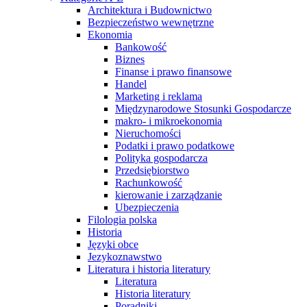
Architektura i Budownictwo
Bezpieczeństwo wewnętrzne
Ekonomia
Bankowość
Biznes
Finanse i prawo finansowe
Handel
Marketing i reklama
Międzynarodowe Stosunki Gospodarcze
makro- i mikroekonomia
Nieruchomości
Podatki i prawo podatkowe
Polityka gospodarcza
Przedsiębiorstwo
Rachunkowość
kierowanie i zarządzanie
Ubezpieczenia
Filologia polska
Historia
Języki obce
Jezykoznawstwo
Literatura i historia literatury
Literatura
Historia literatury
Poradniki