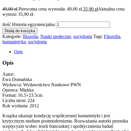
49,00
zł
Pierwotna cena wynosiła: 49,00 zł.
35,90
zł
Aktualna cena
wynosi: 35,90 zł.
ilość Historia egzystencjalna
Dodaj do koszyka
Kategorie:
filozofia
,
Nauki społeczne
,
socjologia
Tagi:
Filozofia
,
humanistyka
,
socjologia
Opis
Opis
Autor:
Ewa Domańska
Wydawca: Wydawnictwo Naukowe PWN
Oprawa: Miękka
Format: 16.5×23.5cm
Liczba stron: 224
Rok wydania: 2012
Książka ukazuje kondycję współczesnej humanistyki i jest
krytycznym studium postmodernizmu. Rozważania autorki przenika
sceptycyzm wobec teorii francuskiej i upolitycznienia badań