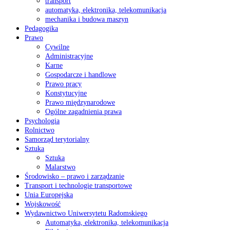
transport
automatyka, elektronika, telekomunikacja
mechanika i budowa maszyn
Pedagogika
Prawo
Cywilne
Administracyjne
Karne
Gospodarcze i handlowe
Prawo pracy
Konstytucyjne
Prawo międzynarodowe
Ogólne zagadnienia prawa
Psychologia
Rolnictwo
Samorząd terytorialny
Sztuka
Sztuka
Malarstwo
Środowisko – prawo i zarządzanie
Transport i technologie transportowe
Unia Europejska
Wojskowość
Wydawnictwo Uniwersytetu Radomskiego
Automatyka, elektronika, telekomunikacja