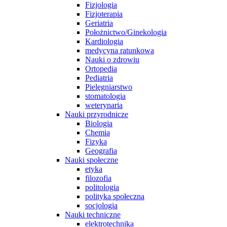
Fizjologia
Fizjoterapia
Geriatria
Położnictwo/Ginekologia
Kardiologia
medycyna ratunkowa
Nauki o zdrowiu
Ortopedia
Pediatria
Pielęgniarstwo
stomatologia
weterynaria
Nauki przyrodnicze
Biologia
Chemia
Fizyka
Geografia
Nauki społeczne
etyka
filozofia
politologia
polityka społeczna
socjologia
Nauki techniczne
elektrotechnika