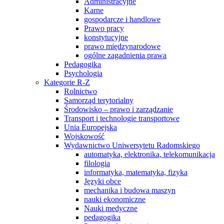
Administracyjne
Karne
gospodarcze i handlowe
Prawo pracy
konstytucyjne
prawo międzynarodowe
ogólne zagadnienia prawa
Pedagogika
Psychologia
Kategorie R-Z
Rolnictwo
Samorząd terytorialny
Środowisko – prawo i zarządzanie
Transport i technologie transportowe
Unia Europejska
Wojskowość
Wydawnictwo Uniwersytetu Radomskiego
automatyka, elektronika, telekomunikacja
filologia
informatyka, matematyka, fizyka
Języki obce
mechanika i budowa maszyn
nauki ekonomiczne
Nauki medyczne
pedagogika