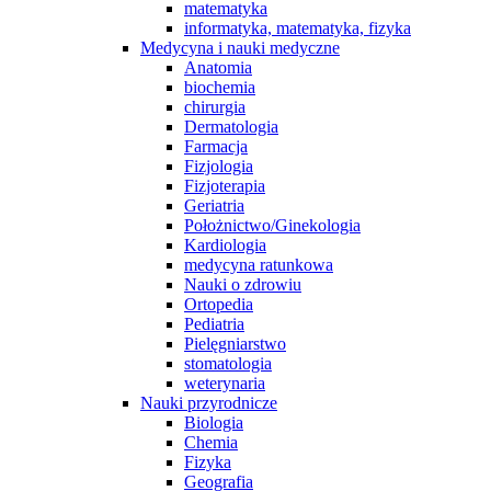
matematyka
informatyka, matematyka, fizyka
Medycyna i nauki medyczne
Anatomia
biochemia
chirurgia
Dermatologia
Farmacja
Fizjologia
Fizjoterapia
Geriatria
Położnictwo/Ginekologia
Kardiologia
medycyna ratunkowa
Nauki o zdrowiu
Ortopedia
Pediatria
Pielęgniarstwo
stomatologia
weterynaria
Nauki przyrodnicze
Biologia
Chemia
Fizyka
Geografia