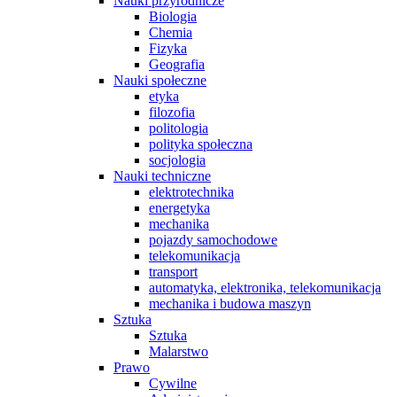
Nauki przyrodnicze
Biologia
Chemia
Fizyka
Geografia
Nauki społeczne
etyka
filozofia
politologia
polityka społeczna
socjologia
Nauki techniczne
elektrotechnika
energetyka
mechanika
pojazdy samochodowe
telekomunikacja
transport
automatyka, elektronika, telekomunikacja
mechanika i budowa maszyn
Sztuka
Sztuka
Malarstwo
Prawo
Cywilne