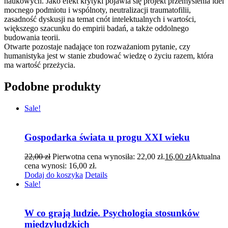
naukowych. Jako efekt krytyki pojawia się projekt przemyślenia idei
mocnego podmiotu i wspólnoty, neutralizacji traumatofilii,
zasadność dyskusji na temat cnót intelektualnych i wartości,
większego szacunku do empirii badań, a także oddolnego
budowania teorii.
Otwarte pozostaje nadające ton rozważaniom pytanie, czy
humanistyka jest w stanie zbudować wiedzę o życiu razem, która
ma wartość przeżycia.
Podobne produkty
Sale!
Gospodarka świata u progu XXI wieku
22,00
zł
Pierwotna cena wynosiła: 22,00 zł.
16,00
zł
Aktualna
cena wynosi: 16,00 zł.
Dodaj do koszyka
Details
Sale!
W co grają ludzie. Psychologia stosunków
miedzyludzkich