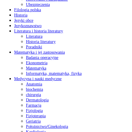
Ubezpieczenia
Filologia polska
Historia
Języki obce
Jezykoznawstwo
Literatura i historia literatury
Literatura
Historia literatury
Poradniki
Matematyka i jej zastosowania
Badania operacyjne
Ekonometria
Matematyka
Informatyka, matematyka, fizyka
Medycyna i nauki medyczne
Anatomia
biochemia
chirurgia
Dermatologia
Farmacja
Fizjologia
Fizjoterapia
Geriatria
Położnictwo/Ginekologia
Kardiologia