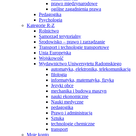
prawo międzynarodowe
ogólne zagadnienia prawa
Pedagogika
Psychologia
Kategorie R-Z
Rolnictwo
Samorząd terytorialny
Środowisko – prawo i zarządzanie
Transport i technologie transportowe
Unia Europejska
Wojskowość
Wydawnictwo Uniwersytetu Radomskiego
automatyka, elektronika, telekomunikacja
filologia
informatyka, matematyka, fizyka
Języki obce
mechanika i budowa maszyn
nauki ekonomiczne
Nauki medyczne
pedagogika
Prawo i administracja
Sztuka
technologie chemiczne
transport
Moje konto