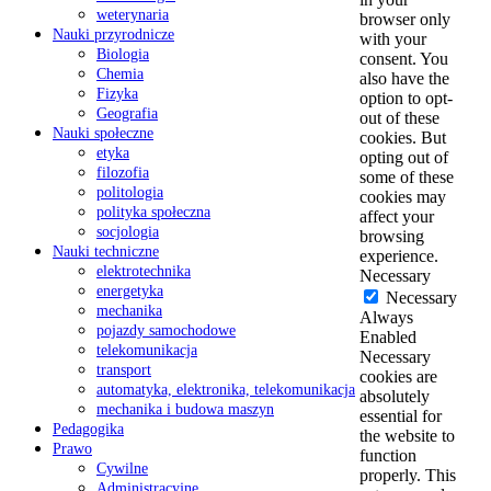
weterynaria
browser only
Nauki przyrodnicze
with your
Biologia
consent. You
Chemia
also have the
Fizyka
option to opt-
Geografia
out of these
Nauki społeczne
cookies. But
etyka
opting out of
filozofia
some of these
politologia
cookies may
polityka społeczna
affect your
socjologia
browsing
Nauki techniczne
experience.
elektrotechnika
Necessary
energetyka
Necessary
mechanika
Always
pojazdy samochodowe
Enabled
telekomunikacja
Necessary
transport
cookies are
automatyka, elektronika, telekomunikacja
absolutely
mechanika i budowa maszyn
essential for
Pedagogika
the website to
Prawo
function
Cywilne
properly. This
Administracyjne