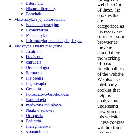
Literatura
website. Out
Historia literatury
of these, the
Poradniki
cookies that
Matematyka i jej zastosowania
are
Badania operacyjne
categorized as
Ekonometria
necessary are
Matematyka
stored on your
Informatyka, matematyka, fizyka
browser as
Medycyna i nauki medyczne
they are
Anatomia
essential for
biochemia
the working
chirurgia
of basic
Dermatologia
functionalities
Farmacja
of the website.
Fizjologia
We also use
Fizjoterapia
third-party
Geriatria
cookies that
Położnictwo/Ginekologia
help us
Kardiologia
analyze and
medycyna ratunkowa
understand
Nauki o zdrowiu
how you use
Ortopedia
this website.
Pediatria
These cookies
Pielęgniarstwo
will be stored
stomatologia
in your