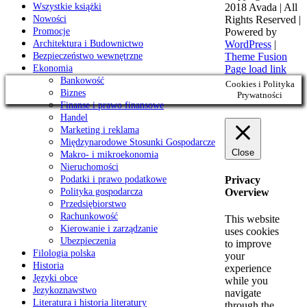
Wszystkie książki
2018 Avada | All
Nowości
Rights Reserved |
Promocje
Powered by
Architektura i Budownictwo
WordPress
|
Bezpieczeństwo wewnętrzne
Theme Fusion
Ekonomia
Page load link
Bankowość
Cookies i Polityka
Biznes
Prywatności
Finanse i prawo finansowe
Handel
Marketing i reklama
Międzynarodowe Stosunki Gospodarcze
Close
Makro- i mikroekonomia
Nieruchomości
Podatki i prawo podatkowe
Privacy
Polityka gospodarcza
Overview
Przedsiębiorstwo
Rachunkowość
This website
Kierowanie i zarządzanie
uses cookies
Ubezpieczenia
to improve
Filologia polska
your
Historia
experience
Języki obce
while you
Jezykoznawstwo
navigate
Literatura i historia literatury
through the