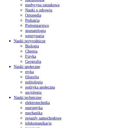
medycyna ratunkowa
Nauki o zdrowiu
Ortopedia
Pediatria
Pielęgniarstwo
stomatologia
weterynaria
Nauki przyrodnicze
Biologia
Chemia
Fizyka
Geografia
Nauki społeczne
etyka
filozofia
politologia
polityka społeczna
socjologia
Nauki techniczne
elektrotechnika
energetyka
mechanika
pojazdy samochodowe
telekomunikacja