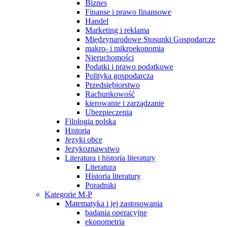
Biznes
Finanse i prawo finansowe
Handel
Marketing i reklama
Międzynarodowe Stosunki Gospodarcze
makro- i mikroekonomia
Nieruchomości
Podatki i prawo podatkowe
Polityka gospodarcza
Przedsiębiorstwo
Rachunkowość
kierowanie i zarządzanie
Ubezpieczenia
Filologia polska
Historia
Języki obce
Jezykoznawstwo
Literatura i historia literatury
Literatura
Historia literatury
Poradniki
Kategorie M-P
Matematyka i jej zastosowania
badania operacyjne
ekonometria