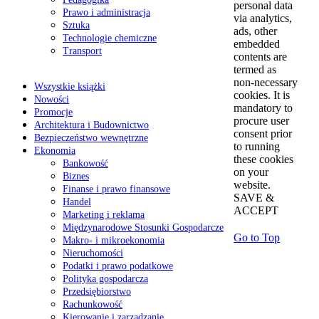
personal data
Prawo i administracja
via analytics,
Sztuka
ads, other
Technologie chemiczne
embedded
Transport
contents are
termed as
non-necessary
Wszystkie książki
cookies. It is
Nowości
mandatory to
Promocje
procure user
Architektura i Budownictwo
consent prior
Bezpieczeństwo wewnętrzne
to running
Ekonomia
these cookies
Bankowość
on your
Biznes
website.
Finanse i prawo finansowe
SAVE &
Handel
ACCEPT
Marketing i reklama
Międzynarodowe Stosunki Gospodarcze
Go to Top
Makro- i mikroekonomia
Nieruchomości
Podatki i prawo podatkowe
Polityka gospodarcza
Przedsiębiorstwo
Rachunkowość
Kierowanie i zarządzanie