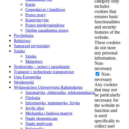
category only
Karne
includes
Gospodarcze i handlowe
cookies that
Prawo pracy
ensures basic
Konstytucyjne
functionalities
Prawo międzynarodowe
and security
Ogólne zagadnienia prawa
features of the
Psychologia
website.
Rolnictwo
These cookies
Samorząd terytorialny
do not store
Sztuka
any personal
Sztuka
information.
Malarstwo
Non-
Środowisko – prawo i zarządzanie
necessary
Transport i technologie transportowe
Non-
Unia Europejska
necessary
Wojskowość
Any cookies
Wydawnictwo Uniwersytetu Radomskiego
that may not
Automatyka, elektronika, telekomunikacja
be particularly
Filologia
necessary for
Informatyka, matematyka, fizyka
the website to
Języki obce
function and
Mechanika i budowa maszyn
is used
Nauki ekonomiczne
specifically to
Nauki medyczne
collect user
Pedagogika