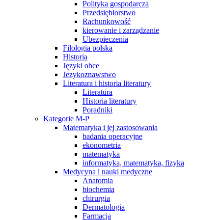
Polityka gospodarcza
Przedsiębiorstwo
Rachunkowość
kierowanie i zarządzanie
Ubezpieczenia
Filologia polska
Historia
Języki obce
Jezykoznawstwo
Literatura i historia literatury
Literatura
Historia literatury
Poradniki
Kategorie M-P
Matematyka i jej zastosowania
badania operacyjne
ekonometria
matematyka
informatyka, matematyka, fizyka
Medycyna i nauki medyczne
Anatomia
biochemia
chirurgia
Dermatologia
Farmacja