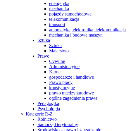
energetyka
mechanika
pojazdy samochodowe
telekomunikacja
transport
automatyka, elektronika, telekomunikacja
mechanika i budowa maszyn
Sztuka
Sztuka
Malarstwo
Prawo
Cywilne
Administracyjne
Karne
gospodarcze i handlowe
Prawo pracy
konstytucyjne
prawo międzynarodowe
ogólne zagadnienia prawa
Pedagogika
Psychologia
Kategorie R-Z
Rolnictwo
Samorząd terytorialny
Środowisko – prawo i zarządzanie